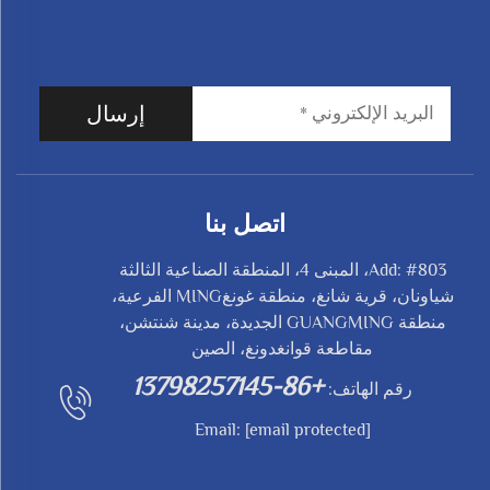
إرسال
اتصل بنا
Add: #803، المبنى 4، المنطقة الصناعية الثالثة
شياونان، قرية شانغ، منطقة غونغMING الفرعية،
منطقة GUANGMING الجديدة، مدينة شنتشن،
مقاطعة قوانغدونغ، الصين
+86-13798257145
رقم الهاتف:
Email:
[email protected]