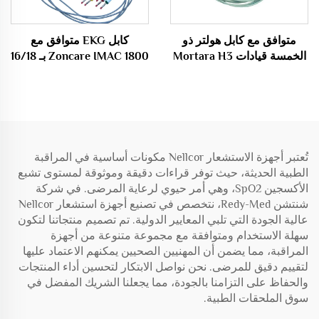
متوافق مع كابل هولتر ذو
كابل EKG متوافق مع
الخمسة قيادات Mortara H3
Zoncare IMAC 1800 بـ 16/18
H3+
قيادة مع موصلات Banana4.0
وفقًا لمعايير IEC/AHA 26
صناعات طبية استهلاكية
تُعتبر أجهزة الاستشعار Nellcor مكونات أساسية في المراقبة
الطبية الحديثة، حيث توفر قراءات دقيقة وموثوقة لمستوى تشبع
الأكسجين SpO2، وهي أمر حيوي لرعاية المرضى. في شركة
شنتشن Redy-Med، نتخصص في تصنيع أجهزة استشعار Nellcor
عالية الجودة التي تلبي المعايير الدولية. تم تصميم منتجاتنا لتكون
سهلة الاستخدام ومتوافقة مع مجموعة متنوعة من أجهزة
المراقبة، مما يضمن أن المهنيين الصحيين يمكنهم الاعتماد عليها
لتقييم دقيق للمرضى. نحن نواصل الابتكار لتحسين أداء المنتجات
والحفاظ على التزامنا بالجودة، مما يجعلنا الشريك المفضل في
سوق الملحقات الطبية.