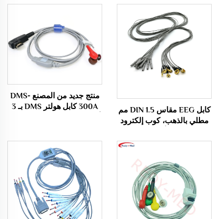
منتج جديد من المصنع DMS-
300A كابل هولتر DMS بـ 3
كابل EEG مقاس DIN 1.5 مم
أسلاك وفق معيار AHA Snap
مطلي بالذهب، كوب إلكترود
EEG، كابل أقطاب EEG