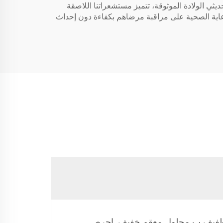
ة حديثي الولادة الموثوقة، تتميز مستشعراتنا اللاصقة
رعاية الصحية على مراقبة مرضاهم بكفاءة دون إحداث
ل طفيف ب محلول معقم خفيف. احرص