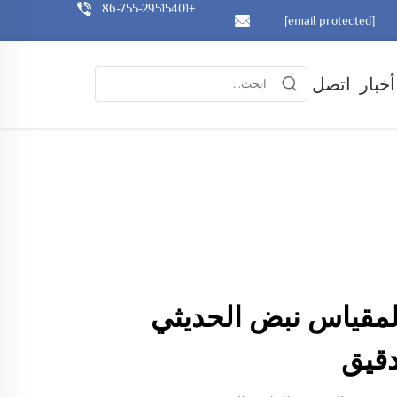
+86-755-29515401
[email protected]
أخبار
اتصل
مقياس نبض الحديثي
دقيق