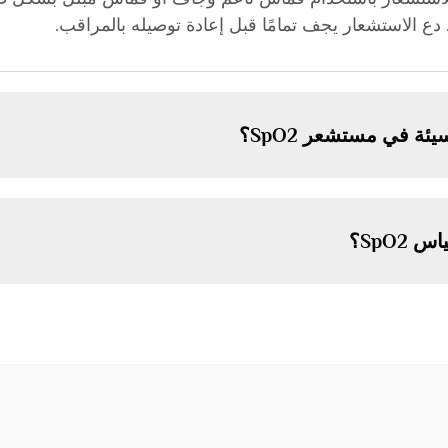
ع الاستشعار يجف تمامًا قبل إعادة توصيله بالمراقب.
ة في مستشعر SpO2؟
SpO؟