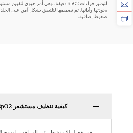
لتوفير قراءات SpO2 دقيقة، وهي أمر حيو
بجودتها وأدائها. تم تصميمها لتلتصق بشكل آمن على الجل
ضغوط إضافية.
كيفية تنظيف مستشعر SpO2؟
قم بفصل الاستشعار عن المراقب. امسح 