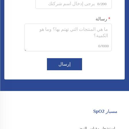
0/200
رسالة
0/1000
إرسال
مسبار SpO2
استشعار مقياس النبض