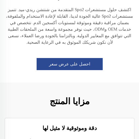
اكتشف حلول مستشعرات Spo2 المتقدمة من شنتشن ريدي-ميد. تتميز
مستشعرات Spo2 عالية الجودة لدينا، القابلة لإعادة الاستخدام والملفوفة،
بضمان مراقبة دقيقة وموثوقة لمستويات أكسجين الدم. نتخصص في
خدمات OEM وODM، حيث نوفر مجموعة واسعة من الملحقات الطبية
التي تتوافق مع المعايير الدولية. وبالتزامنا بالجودة ورضا العملاء، نسعى
لأن نكون شريكك الموثوق به في الرعاية الصحية.
احصل على عرض سعر
مزايا المنتج
دقة وموثوقية لا مثيل لها