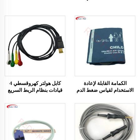
الكمامة القابلة لإعادة
كابل هولتر كهروقسطي 4
الاستخدام لقياس ضغط الدم
قيادات بنظام الربط السريع
بTube واحد للاستخدام
IEC المستلزمات الطبية
الخاص بالبالغين بقطر ذراع
25-35 سم REDY-MED