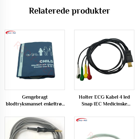
Relaterede produkter
Gengebragt
Holter ECG Kabel 4 led
blodtryksmanset enkeltrør
Snap IEC Medicinske
til voksenbrug 25-35 cm
Forbrugsvarer
Armomkreds REDY-MED