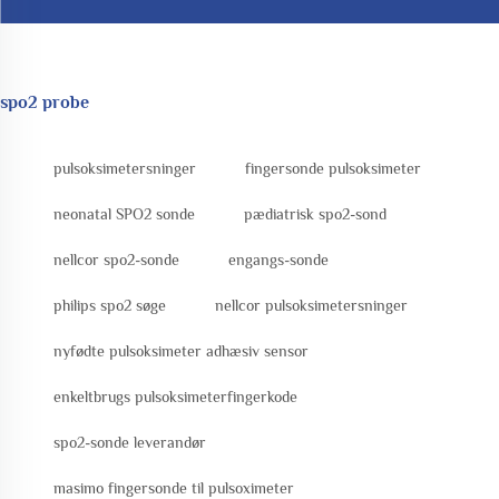
spo2 probe
pulsoksimetersninger
fingersonde pulsoksimeter
neonatal SPO2 sonde
pædiatrisk spo2-sond
nellcor spo2-sonde
engangs-sonde
philips spo2 søge
nellcor pulsoksimetersninger
nyfødte pulsoksimeter adhæsiv sensor
enkeltbrugs pulsoksimeterfingerkode
spo2-sonde leverandør
masimo fingersonde til pulsoximeter