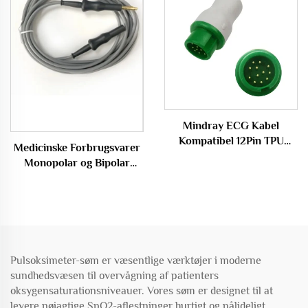
Mindray ECG Kabel
Kompatibel 12Pin TPU
Medicinske Forbrugsvarer
Kabel 3/5 Led Snap/Clip til
Monopolar og Bipolar
Mindray ECG Maskiner
Kabel Elektrokogulations
Tang Linje
Pulsoksimeter-søm er væsentlige værktøjer i moderne
sundhedsvæsen til overvågning af patienters
oksygensaturationsniveauer. Vores søm er designet til at
levere nøjagtige SpO2-aflestninger hurtigt og pålideligt,