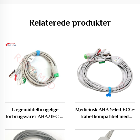
Relaterede produkter
Lægemiddelbrugelige
Medicinsk AHA 5-led ECG-
forbrugsvarer AHA/IEC 5-
kabel kompatibel med
led ECG-kabel EKG-kabel
Biocare/Edan/Mindray
kompatibel med Edan X12