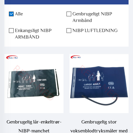
Alle
Genbrugeligt NIBP
Armbånd
Enkangsligt NIBP
NIBP LUFTLEDNING
ARMBÅND
Genbrugelig lår-enkeltrør-
Genbrugelig stor
NIBP-manchet
voksenblodtryksmåler med