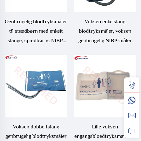
Genbrugelig blodtryksmåler
Voksen enkelslang
til spædbørn med enkelt
blodtryksmåler, voksen
slange, spædbørns NIBP-
genbrugelig NIBP-måler
måler
Voksen dobbeltslang
Lille voksen
genbrugelig blodtryksmåler
engangsbloedtryksmanchet