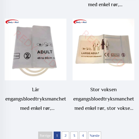
med enkel rør,
engangsbloedtryksmanchet
Lår
Stor voksen
engangsbloedtryksmanchet
engangsbloedtryksmanchet
med enkel rør,
med enkel rør, stor voksen
engangsbloedtryksmanchet
engangsbloedtryksmanchet
til låret
Forrige
1
2
3
4
Næste