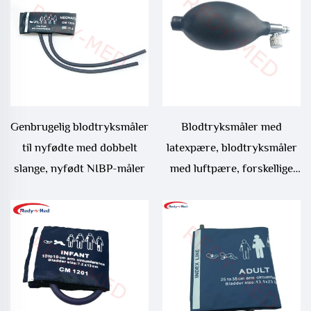
Genbrugelig blodtryksmåler
Blodtryksmåler med
til nyfødte med dobbelt
latexpære, blodtryksmåler
slange, nyfødt NIBP-måler
med luftpære, forskellige
størrelser med ventil,
manuelt komprimerbar
blære, gummibaseret PVC-
pære