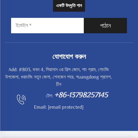
একটি উদ্ধৃতি পান
পাঠান
যোগাযোগ করুন
Add: #803, ভবন 4, সিয়ানান ৩য় শিল্প জোন, শাং গ্রাম, গোংমিং
উপজেলা, গুয়াংমিং নতুন জেলা, শেনজেন শহর, গuangdong প্রদেশ,
চীন
+86-13798257145
টেল:
Email:
[email protected]