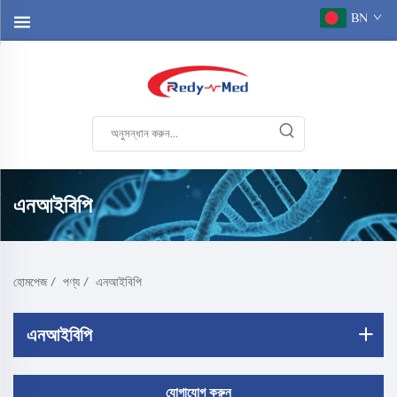
BN
এনআইবিপি
হোমপেজ
/
পণ্য
/
এনআইবিপি
এনআইবিপি
যোগাযোগ করুন