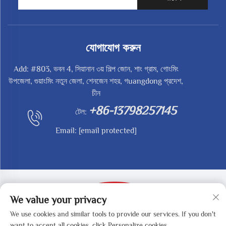
যোগাযোগ করুন
Add: #803, ভবন 4, সিয়ানান ৩য় শিল্প জোন, শাং গ্রাম, গোংমিং
উপজেলা, গুয়াংমিং নতুন জেলা, শেনজেন শহর, গuangdong প্রদেশ,
চীন
+86-13798257145
টেল:
Email:
[email protected]
We value your privacy
We use cookies and similar tools to provide our services. If you don't
কপিরাইট © 2025 শেনজেন রেডি-মেড টেকনোলজি কো., লিমিটেড -
want to accept all cookies, click Personalize cookies.