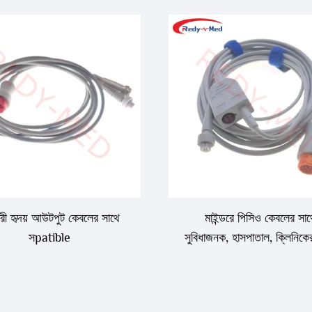
রী হৃদয় আউটপুট কেবলের সাথে
মাইন্ডরে পিসিও কেবলের সাথ
সpatible
সুবিধাজনক, হাসপাতাল, ক্লিনিকে