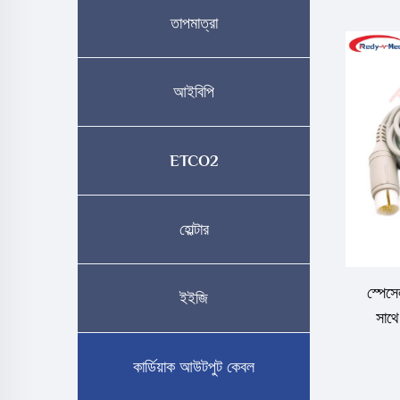
তাপমাত্রা
আইবিপি
ETCO2
হোল্টার
স্পেসে
ইইজি
সাথ
কার্ডিয়াক আউটপুট কেবল