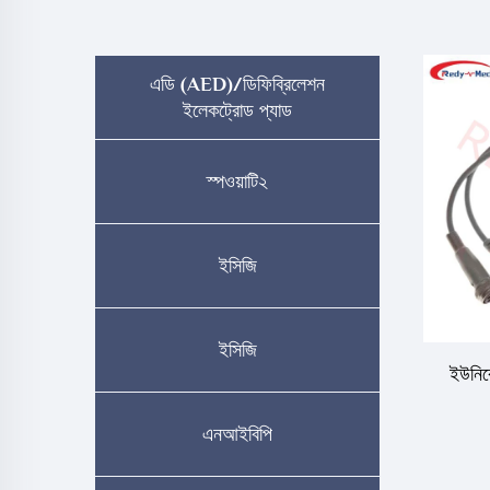
এডি (AED)/ডিফিব্রিলেশন
ইলেকট্রোড প্যাড
স্পওয়াটি২
ইসিজি
ইসিজি
ইউনিকে
এনআইবিপি