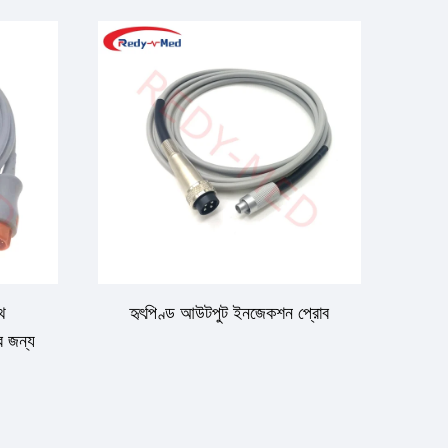
ে
হৃৎপিণ্ড আউটপুট ইনজেকশন প্রোব
র জন্য