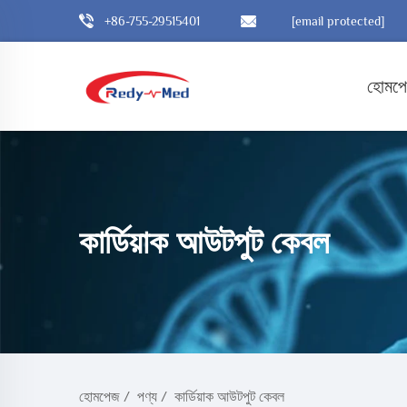
+86-755-29515401
[email protected]
হোমপ
কার্ডিয়াক আউটপুট কেবল
হোমপেজ
/
পণ্য
/
কার্ডিয়াক আউটপুট কেবল