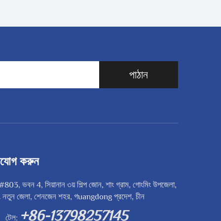
পাঠান
াযোগ করুন
803, ভবন 4, সিয়ানান ৩য় শিল্প জোন, শাং গ্রাম, গোংমিং উপজেলা,
মিং নতুন জেলা, শেনজেন শহর, গuangdong প্রদেশ, চীন
+86-13798257145
টেল: