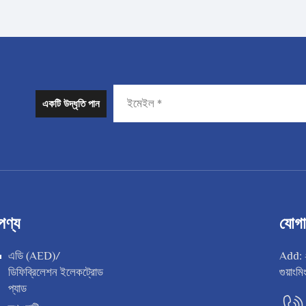
একটি উদ্ধৃতি পান
পণ্য
যোগ
এডি (AED)/
Add: #
ডিফিব্রিলেশন ইলেকট্রোড
গুয়াং
প্যাড