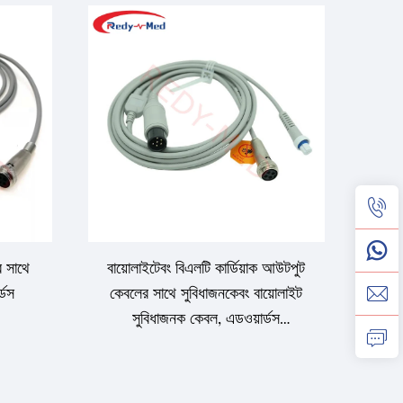
র সাথে
বায়োলাইটেবং বিএলটি কার্ডিয়াক আউটপুট
্ডস
কেবলের সাথে সুবিধাজনকেবং বায়োলাইট
সুবিধাজনক কেবল, এডওয়ার্ডস
সুবিধাজনক