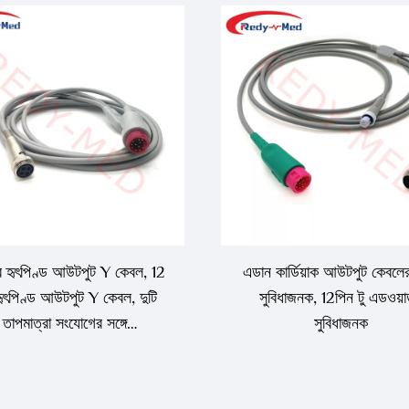
রে হৃৎপিণ্ড আউটপুট Y কেবল, 12
এডান কার্ডিয়াক আউটপুট কেবলে
হৃৎপিণ্ড আউটপুট Y কেবল, দুটি
সুবিধাজনক, 12পিন টু এডওয়ার
তাপমাত্রা সংযোগের সঙ্গে
সুবিধাজনক
সCompatible।