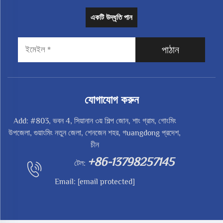
একটি উদ্ধৃতি পান
পাঠান
যোগাযোগ করুন
Add: #803, ভবন 4, সিয়ানান ৩য় শিল্প জোন, শাং গ্রাম, গোংমিং
উপজেলা, গুয়াংমিং নতুন জেলা, শেনজেন শহর, গuangdong প্রদেশ,
চীন
+86-13798257145
টেল:
Email:
[email protected]