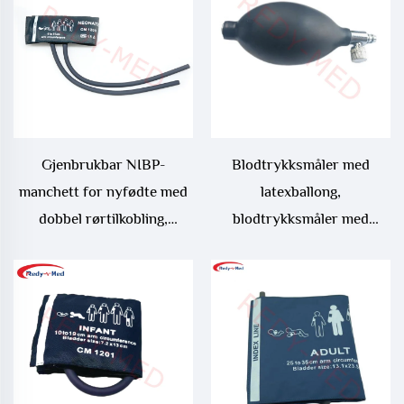
Gjenbrukbar NIBP-
Blodtrykksmåler med
manchett for nyfødte med
latexballong,
dobbel rørtilkobling,
blodtrykksmåler med
blodtrykksmanchett for
oppblåsbar ballong, flere
nyfødte
størrelser med ventil,
manuelt komprimerbar
blære, gummi- og PVC-
ballong