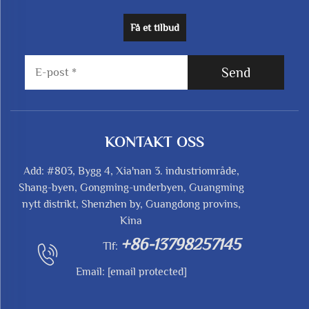
Få et tilbud
Send
KONTAKT OSS
Add: #803, Bygg 4, Xia'nan 3. industriområde,
Shang-byen, Gongming-underbyen, Guangming
nytt distrikt, Shenzhen by, Guangdong provins,
Kina
+86-13798257145
Tlf:
Email:
[email protected]