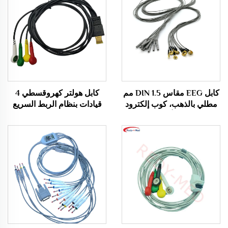
كابل EEG مقاس DIN 1.5 مم
كابل هولتر كهروقسطي 4
مطلي بالذهب، كوب إلكترود
قيادات بنظام الربط السريع
EEG، كابل أقطاب EEG
IEC المستلزمات الطبية