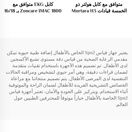
متوافق مع كابل هولتر ذو
كابل EKG متوافق مع
الخمسة قيادات Mortara H3
Zoncare IMAC 1800 بـ 16/18
H3+
قيادة مع موصلات Banana4.0
وفقًا لمعايير IEC/AHA 26
صناعات طبية استهلاكية
يعتبر جهاز قياس Spo2 الخاص بالأطفال إضافة طبية حيوية تمكن
مقدمي الرعاية الصحية من قياس دقة مستوى تشبع الأكسجين
لدى الأطفال. تم تصميم هذه الأجهزة باستخدام تقنيات متقدمة
لضمان قراءات دقيقة، وهي أمر حيوي لتشخيص ومراقبة الحالات
التنفسية لدى المرضى الأطفال. يتم تصميم منتجاتنا مع مراعاة
الخصائص التشريحية الفريدة للأطفال لضمان الراحة والموثوقية
أثناء الاستخدام. وبتركيز على الجودة والأمان، تعتبر أجهزة قياس
Spo2 الخاصة بالأطفال خياراً موثوقاً للمحترفين الطبيين حول
العالم.