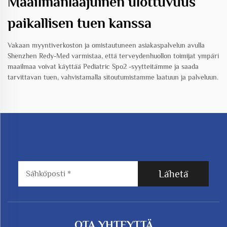
Maailmanlaajuinen ulottuvuus
paikallisen tuen kanssa
Vakaan myyntiverkoston ja omistautuneen asiakaspalvelun avulla
Shenzhen Redy-Med varmistaa, että terveydenhuollon toimijat ympäri
maailmaa voivat käyttää Pediatric Spo2 -syytteitämme ja saada
tarvittavan tuen, vahvistamalla sitoutumistamme laatuun ja palveluun.
Lähetä
OTA YHTEYTTÄ