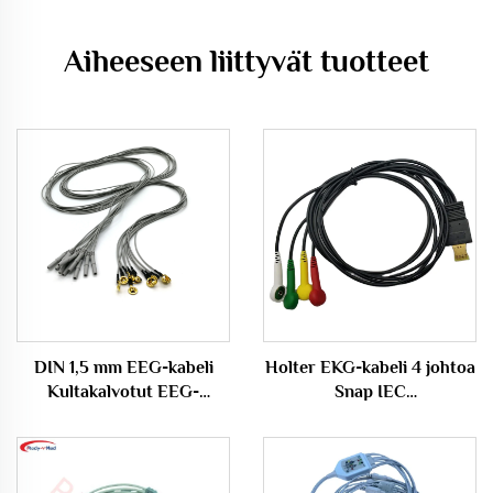
Aiheeseen liittyvät tuotteet
DIN 1,5 mm EEG-kabeli
Holter EKG-kabeli 4 johtoa
Kultakalvotut EEG-
Snap IEC
lasikupielet, EEG-pielet
Terveydenhoitotuotteet
kabeli