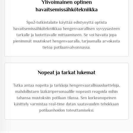
Ylivoimainen optinen
havaitsemissähkötekniikka
Spo2-tutkintalaite käyttää edistynyttä optista
havaitsemissähkötekniikkaa hengenvaarallisen syvyysasteen
tarkalle ja luotettavalle mittaamiseen. Se voi havaita jopa
pienimmät muutokset hengenvaaralla, tarjoamalla arvokasta
tietoa potilaanvalvonnassa.
Nopeat ja tarkat lukemat
Tutka antaa nopeita ja tarkkoja hengenvaarallisuusluetteloja,
mahdollistaen lääkäripersonaalille nopeasti reagoida mihin
tahansa muutoksiin potilaan tilassa. Sen korkeanopeinen
käsittely varmistaa real-time datan saatavuuden tehokkaan
potilaanhoidon toteuttamiseksi.