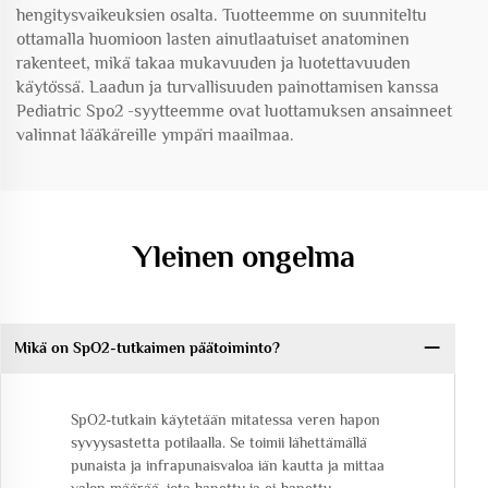
hengitysvaikeuksien osalta. Tuotteemme on suunniteltu
ottamalla huomioon lasten ainutlaatuiset anatominen
rakenteet, mikä takaa mukavuuden ja luotettavuuden
käytössä. Laadun ja turvallisuuden painottamisen kanssa
Pediatric Spo2 -syytteemme ovat luottamuksen ansainneet
valinnat lääkäreille ympäri maailmaa.
Yleinen ongelma
Mikä on SpO2-tutkaimen päätoiminto?
SpO2-tutkain käytetään mitatessa veren hapon
syvyysastetta potilaalla. Se toimii lähettämällä
punaista ja infrapunaisvaloa iän kautta ja mittaa
valon määrää, jota hapettu ja ei-hapettu