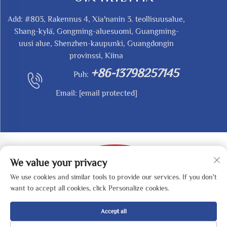
Add: #803, Rakennus 4, Xia'nanin 3. teollisuusalue,
Shang-kylä, Gongming-aluesuomi, Guangming-
uusi alue, Shenzhen-kaupunki, Guangdongin
provinssi, Kiina
+86-13798257145
Puh:
Email:
[email protected]
We value your privacy
We use cookies and similar tools to provide our services. If you don't
Copyright © 2025 by SHENZHEN REDY-MED
want to accept all cookies, click Personalize cookies.
TECHNOLOGY CO.,LTD -
Tietosuojakäytäntö
Accept all