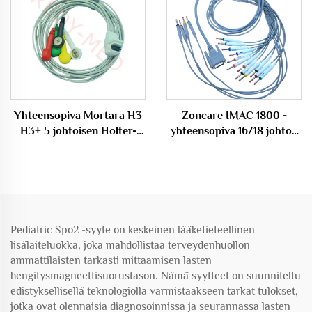
Yhteensopiva Mortara H3
Zoncare IMAC 1800 -
H3+ 5 johtoisen Holter-
yhteensopiva 16/18 johtoa
kabelin kanssa
EKG-kabeli
Bananankonektoriin
IEC/AHA 26 pinia
Lääketieteelliset
kulutustavarat
Pediatric Spo2 -syyte on keskeinen lääketieteellinen
lisälaiteluokka, joka mahdollistaa terveydenhuollon
ammattilaisten tarkasti mittaamisen lasten
hengitysmagneettisuorustason. Nämä syytteet on suunniteltu
edistyksellisellä teknologiolla varmistaakseen tarkat tulokset,
jotka ovat olennaisia diagnosoinnissa ja seurannassa lasten