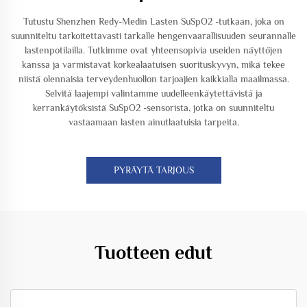
Tutustu Shenzhen Redy-Medin Lasten SuSpO2 -tutkaan, joka on
suunniteltu tarkoitettavasti tarkalle hengenvaarallisuuden seurannalle
lastenpotilailla. Tutkimme ovat yhteensopivia useiden näyttöjen
kanssa ja varmistavat korkealaatuisen suorituskyvyn, mikä tekee
niistä olennaisia terveydenhuollon tarjoajien kaikkialla maailmassa.
Selvitä laajempi valintamme uudelleenkäytettävistä ja
kerrankäytöksistä SuSpO2 -sensorista, jotka on suunniteltu
vastaamaan lasten ainutlaatuisia tarpeita.
PYRÄYTÄ TARJOUS
Tuotteen edut