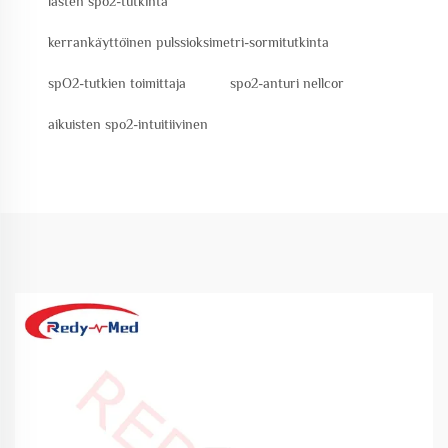
lasten spo2-tutkinta
kerrankäyttöinen pulssioksimetri-sormitutkinta
spO2-tutkien toimittaja
spo2-anturi nellcor
aikuisten spo2-intuitiivinen