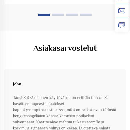
Asiakasarvostelut
John
Tämä SpO2-niminen käyttöväline on erittäin tarkka. Se
havaitsee nopeasti muutokset
hapenkyseenpitoisuustasoissa, mikä on ratkaisevan tärkeää
hengitysongelmien kanssa kärsivien potilaideni
valvonnassa. Käyttöväline mahtuu tiukasti sormille ja
korviin, ja signaalien välitys on vakaa. Luotettava valinta