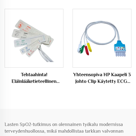
Holter H600 Nauha
Tehtaahinta!
Yhteensopiva HP Kaapeli 3
Eläinlääketieteellinen
Johto Clip Käytetty ECG-
kertakäyttöinen
Johtojohtoja Kaapeli
verenpaineen särkki
Koira/Kissi NIBP-särkki
Lääketieteelliset
kulutusaineet
Lasten SpO2-tutkimus on olennainen työkalu modernissa
terveydenhuollossa, mikä mahdollistaa tarkkan valvonnan