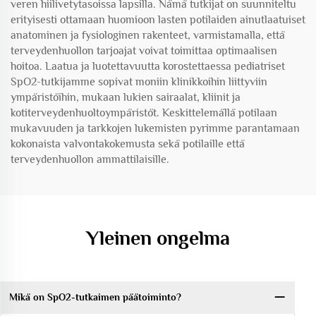
veren hiilivetytasoissa lapsilla. Nämä tutkijat on suunniteltu
erityisesti ottamaan huomioon lasten potilaiden ainutlaatuiset
anatominen ja fysiologinen rakenteet, varmistamalla, että
terveydenhuollon tarjoajat voivat toimittaa optimaalisen
hoitoa. Laatua ja luotettavuutta korostettaessa pediatriset
SpO2-tutkijamme sopivat moniin klinikkoihin liittyviin
ympäristöihin, mukaan lukien sairaalat, kliinit ja
kotiterveydenhuoltoympäristöt. Keskittelemällä potilaan
mukavuuden ja tarkkojen lukemisten pyrimme parantamaan
kokonaista valvontakokemusta sekä potilaille että
terveydenhuollon ammattilaisille.
Yleinen ongelma
Mikä on SpO2-tutkaimen päätoiminto?