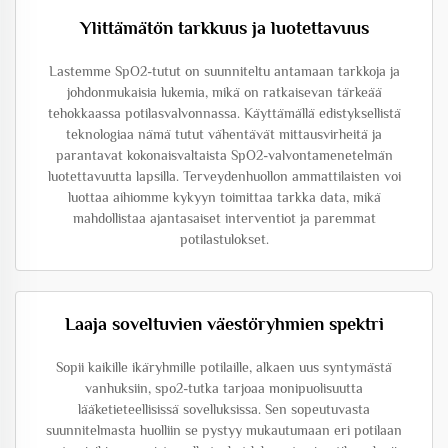
Ylittämätön tarkkuus ja luotettavuus
Lastemme SpO2-tutut on suunniteltu antamaan tarkkoja ja
johdonmukaisia lukemia, mikä on ratkaisevan tärkeää
tehokkaassa potilasvalvonnassa. Käyttämällä edistyksellistä
teknologiaa nämä tutut vähentävät mittausvirheitä ja
parantavat kokonaisvaltaista SpO2-valvontamenetelmän
luotettavuutta lapsilla. Terveydenhuollon ammattilaisten voi
luottaa aihiomme kykyyn toimittaa tarkka data, mikä
mahdollistaa ajantasaiset interventiot ja paremmat
potilastulokset.
Laaja soveltuvien väestöryhmien spektri
Sopii kaikille ikäryhmille potilaille, alkaen uus syntymästä
vanhuksiin, spo2-tutka tarjoaa monipuolisuutta
lääketieteellisissä sovelluksissa. Sen sopeutuvasta
suunnitelmasta huolliin se pystyy mukautumaan eri potilaan