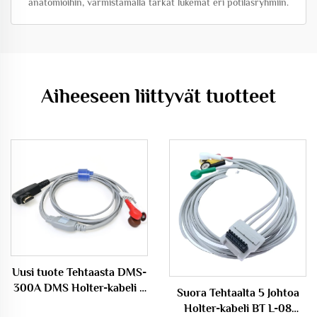
anatomioihin, varmistamalla tarkat lukemat eri potilasryhmiin.
Aiheeseen liittyvät tuotteet
Uusi tuote Tehtaasta DMS-
300A DMS Holter-kabeli 3
Suora Tehtaalta 5 Johtoa
johtoa AHA Snap
Holter-kabeli BT L-08