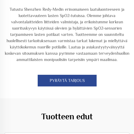
Tutustu Shenzhen Redy-Medin erinomaiseen laatuluonteeseen ja
luotettavuuteen lasten SpO2-tutuissa. Olemme johtava
valvontalaitteiden liitteiden valmistaja, ja erikoistumme korkean
suorituskyvyn käytössä olevien ja hylättävien SpO2-sensorien
tarjoamiseen lasten potilaat varten. Tuotteemme on suunniteltu
huolellisesti tarkoituksenaan varmistaa tarkat lukemat ja miellyttävä
käyttökokemus nuorille potilaille. Laatua ja asiakastyytyväisyyttä
koskevan sitoumuksen kanssa pyrimme vastaamaan terveydenhuollon
ammattilaisten monipuolisiin tarpeisiin ympäri maailmaa.
PYRÄYTÄ TARJOUS
Tuotteen edut