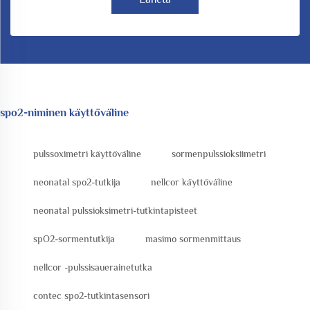
spo2-niminen käyttöväline
pulssoximetri käyttöväline
sormenpulssioksiimetri
neonatal spo2-tutkija
nellcor käyttöväline
neonatal pulssioksimetri-tutkintapisteet
spO2-sormentutkija
masimo sormenmittaus
nellcor -pulssisauerainetutka
contec spo2-tutkintasensori