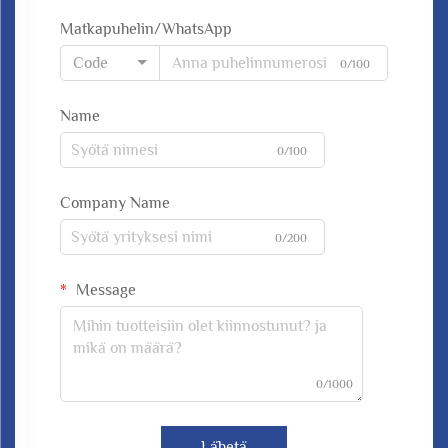
Matkapuhelin/WhatsApp
Code
0/100
Name
0/100
Company Name
0/200
Message
0/1000
Lähetä