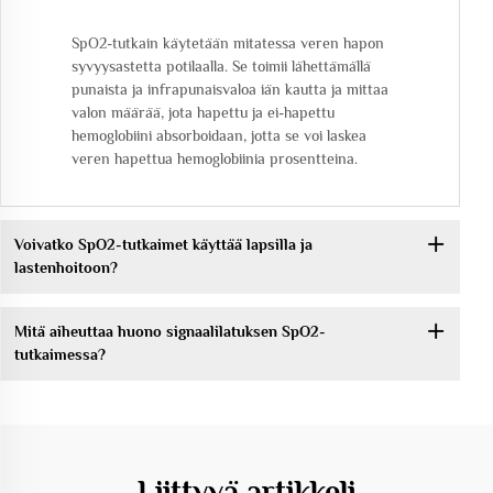
SpO2-tutkain käytetään mitatessa veren hapon
syvyysastetta potilaalla. Se toimii lähettämällä
punaista ja infrapunaisvaloa iän kautta ja mittaa
valon määrää, jota hapettu ja ei-hapettu
hemoglobiini absorboidaan, jotta se voi laskea
veren hapettua hemoglobiinia prosentteina.
Voivatko SpO2-tutkaimet käyttää lapsilla ja
lastenhoitoon?
Mitä aiheuttaa huono signaalilatuksen SpO2-
tutkaimessa?
Liittyvä artikkeli