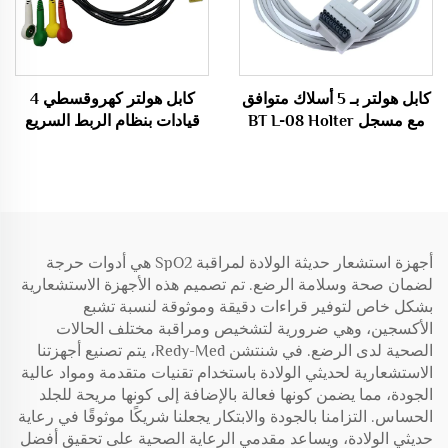
كابل هولتر بـ 5 أسلاك متوافق
كابل هولتر كهروقسطي 4
مع مسجل BT L-08 Holter
قيادات بنظام الربط السريع
H600
IEC المستلزمات الطبية
أجهزة استشعار حديثة الولادة لمراقبة SpO2 هي أدوات حرجة
لضمان صحة وسلامة الرضع. تم تصميم هذه الأجهزة الاستشعارية
بشكل خاص لتوفير قراءات دقيقة وموثوقة لنسبة تشبع
الأكسجين، وهي ضرورية لتشخيص ومراقبة مختلف الحالات
الصحية لدى الرضع. في شنتشن Redy-Med، يتم تصنيع أجهزتنا
الاستشعارية لحديثي الولادة باستخدام تقنيات متقدمة ومواد عالية
الجودة، مما يضمن كونها فعالة بالإضافة إلى كونها مريحة للجلد
الحساس. التزامنا بالجودة والابتكار يجعلنا شريكًا موثوقًا في رعاية
حديثي الولادة، ويساعد مقدمي الرعاية الصحية على تحقيق أفضل