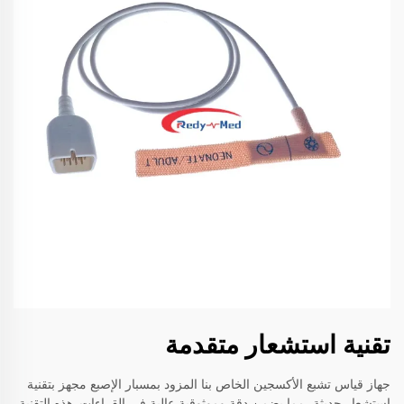
تقنية استشعار متقدمة
جهاز قياس تشبع الأكسجين الخاص بنا المزود بمسبار الإصبع مجهز بتقنية
استشعار حديثة، مما يضمن دقة وموثوقية عالية في القراءات. هذه التقنية