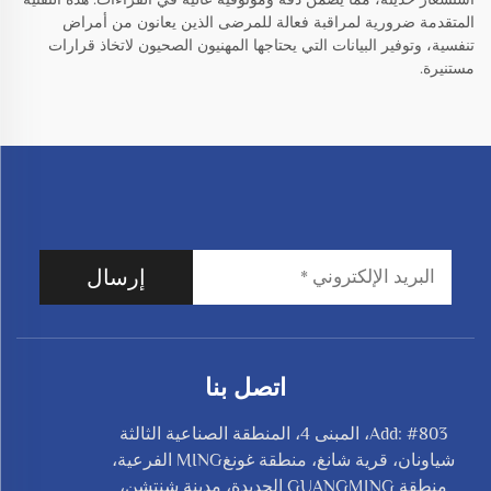
المتقدمة ضرورية لمراقبة فعالة للمرضى الذين يعانون من أمراض
تنفسية، وتوفير البيانات التي يحتاجها المهنيون الصحيون لاتخاذ قرارات
مستنيرة.
إرسال
اتصل بنا
Add: #803، المبنى 4، المنطقة الصناعية الثالثة
شياونان، قرية شانغ، منطقة غونغMING الفرعية،
منطقة GUANGMING الجديدة، مدينة شنتشن،