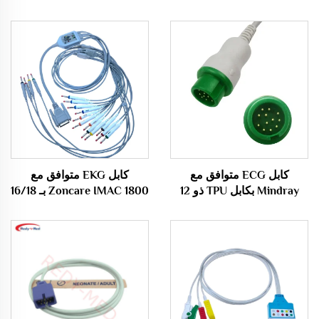
كابل ECG متوافق مع
كابل EKG متوافق مع
Mindray بكابل TPU ذو 12
Zoncare IMAC 1800 بـ 16/18
دبوسًا، 3/5 قيادة بنظام
قيادة مع موصلات Banana4.0
الضغط / الفتحة لآلات ECG
وفقًا لمعايير IEC/AHA 26
من Mindray
صناعات طبية استهلاكية