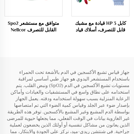
كابل HP 3 قيادة مع مشبك
متوافق مع مستشعر Spo2
قابل للتصرف، أسلاك قياد
القابل للتصرف Nellcor
ECG قابلة للتصرف
Oximax DB9 9Pin
جهاز قياس تشبع الأكسجين في الدم بالأشعة تحت الحمراء
باستخدام المستشعر اليدوي هو جهاز طبي أساسي لمراقبة
مستويات تشبع الأكسجين في الدم (SpO2) ونبض القلب. يتم
استخدامه على نطاق واسع في المستشفيات والعيادات وأماكن
الرعاية المنزلية بسبب سهولة استخدامه ودقته. يعمل الجهاز
بإصدار ضوء عبر الجلد وقياس كمية الضوء التي تم امتصاصها
بواسطة الدم المشبع وغير المشبع بالأكسجين. توفر هذه الطريقة
غير الغازوية بيانات في الوقت الفعلي، مما يجعلها حيوية للمرضى
الذين يعانون من مشاكل تنفسية أو أولئك الذين يخضعون لعملية
جراحية. في شنتشن ريدي-ميد، نركز على الجودة والابتكار، مما