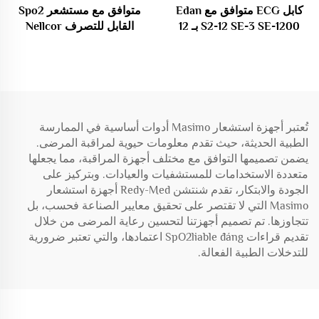
كابل ECG متوافق مع Edan
متوافق مع مستشعر Spo2
S2-12 SE-3 SE-1200 بـ 12
القابل للتصرف Nellcor
قيادة / 10 قيادة للأدوات
Oximax DB9 9Pin
الطبية الاستهلاكية
تُعتبر أجهزة استشعار Masimo أدوات أساسية في الممارسة
الطبية الحديثة، حيث تقدم معلومات حيوية لمراقبة المرضى.
يضمن تصميمها التوافق مع مختلف أجهزة المراقبة، مما يجعلها
متعددة الاستخدامات للمستشفيات والعيادات. وبتركيز على
الجودة والابتكار، تقدم شنتشن Redy-Med أجهزة استشعار
Masimo التي لا تقتصر على تحقيق معايير الصناعة فحسب، بل
تتجاوزها. تم تصميم أجهزتنا لتحسين رعاية المرضى من خلال
تقديم قراءات SpO2liable đáng اعتمادها، والتي تعتبر ضرورية
للتدخلات الطبية الفعالة.