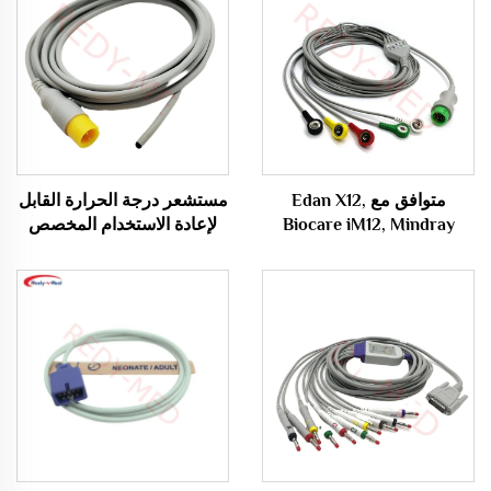
متوافق مع Edan X12,
مستشعر درجة الحرارة القابل
Biocare iM12, Mindray
لإعادة الاستخدام المخصص
BeneView T1/T5/T8,
للاستخدام الطبي الشرجي من
IMEC/UMEC كابل ECG ذو
Comen والمطلوب بشدة
ثلاث أو خمس قيادات في
وحدة واحدة