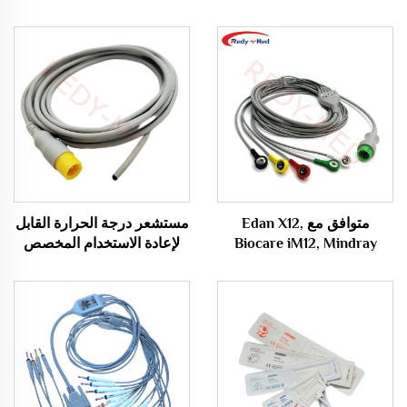
متوافق مع Edan X12,
مستشعر درجة الحرارة القابل
Biocare iM12, Mindray
لإعادة الاستخدام المخصص
BeneView T1/T5/T8,
للاستخدام الطبي الشرجي من
IMEC/UMEC كابل ECG ذو
Comen والمطلوب بشدة
ثلاث أو خمس قيادات في
وحدة واحدة