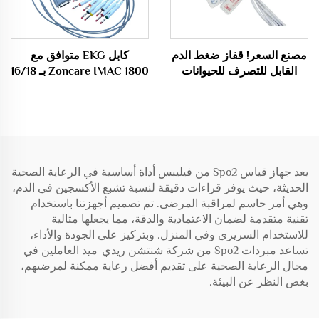
مصنع السعر! قفاز ضغط الدم
كابل EKG متوافق مع
القابل للتصرف للحيوانات
Zoncare IMAC 1800 بـ 16/18
الأليفة كلب / قطة NIBP قفاز
قيادة مع موصلات Banana4.0
طبي استهلاكي
وفقًا لمعايير IEC/AHA 26
صناعات طبية استهلاكية
يعد جهاز قياس Spo2 من فيليبس أداة أساسية في الرعاية الصحية
الحديثة، حيث يوفر قراءات دقيقة لنسبة تشبع الأكسجين في الدم،
وهي أمر حاسم لمراقبة المرضى. تم تصميم أجهزتنا باستخدام
تقنية متقدمة لضمان الاعتمادية والدقة، مما يجعلها مثالية
للاستخدام السريري وفي المنزل. وبتركيز على الجودة والأداء،
تساعد مبردات Spo2 من شركة شنتشن ريدي-ميد العاملين في
مجال الرعاية الصحية على تقديم أفضل رعاية ممكنة لمرضىهم،
بغض النظر عن البيئة.