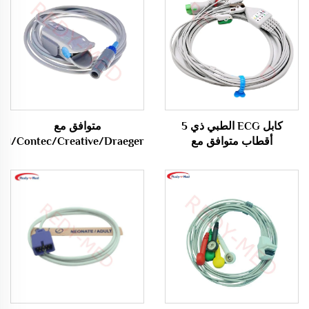
كابل ECG الطبي ذي 5
متوافق مع
أقطاب متوافق مع
ll/Contec/Creative/Draeger
Vista 120
Biocare/Edan/Mindray
وفقًا لمعايير AHA
Edan/Kontron/Sonolife/Venni
مستشعر Spo2 /Probe
Cable