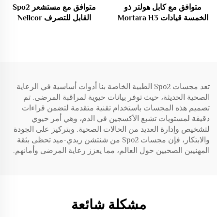
متوافق مع كابل هولتر ذو
متوافق مع مستشعر Spo2
الخمسة قيادات Mortara H3
القابل للتصرف Nellcor
Oximax DB9 9Pin
H3+
تعد مجسات Spo2 الطبية الخاصة بنا أدوات أساسية في الرعاية
الصحية الحديثة، حيث توفر بيانات حيوية لمراقبة المرضى. تم
تصميم هذه المجسات باستخدام تقنية متقدمة لتضمن قراءات
دقيقة لمستويات تشبع الأكسجين في الدم، وهي أمر حيوي
لتشخيص وإدارة العديد من الحالات الصحية. وبتركيز على الجودة
والابتكار، فإن مجسات Spo2 من شنتشن ريدي-ميد تحظى بثقة
المهنيين الصحيين حول العالم، مما يعزز رعاية المرضى وأمانهم.
مشكلة شائعة