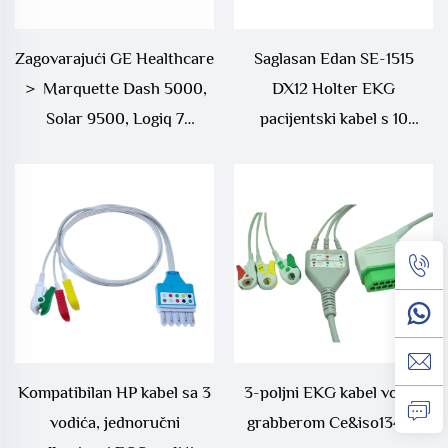
Zagovarajući GE Healthcare
Saglasan Edan SE-1515
＞ Marquette Dash 5000,
DX12 Holter EKG
Solar 9500, Logiq 7
pacijentski kabel s 10
Jednodiojni 3 Vodiča/ 5
vodova Banana 4.0 20Pin
Vodiča EKG Kabel
Kompatibilan HP kabel sa 3
3-poljni EKG kabel vodi s
vodića, jednoručni
grabberom Ce&iso13485