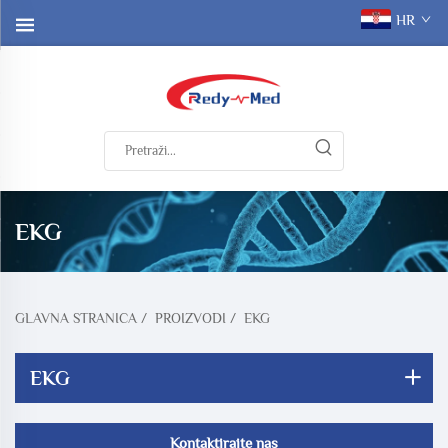
HR
EKG
GLAVNA STRANICA
/
PROIZVODI
/
EKG
EKG
Kontaktirajte nas