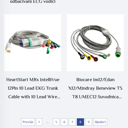
odbacivani ECG vodići
HeartStart MRx IntelliVue
Biocare Im12/Edan
12Pin 10 Lead EKG Trunk
X12/Mindray Beneview T5
Cable with 10 Lead Wire
T8 UMEC12 Suvodnica
M1663A+M1968A
liječnički potrošnji ECG
kabel
...
Previše
1
5
6
7
8
9
Sljedeći