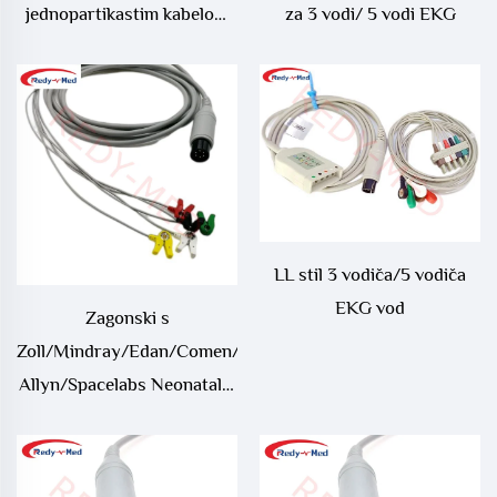
jednopartikastim kabelom
za 3 vodi/ 5 vodi EKG
za 3 vodi/ 5 vodi EKG, 12P
LL stil 3 vodiča/5 vodiča
EKG vod
Zagonski s
Zoll/Mindray/Edan/Comen/Welch
Allyn/Spacelabs Neonatalni
klip kabel za EKG, AAMI
6pin