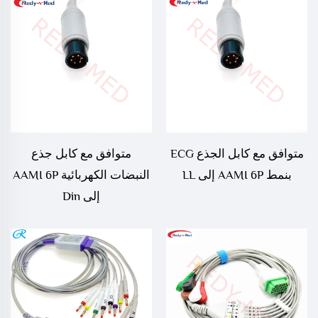
AAMI بستة أطراف
متوافق مع كابل الجذع ECG
متوافق مع كابل جذع
بنمط AAMI 6P إلى LL
النبضات الكهربائية AAMI 6P
إلى Din