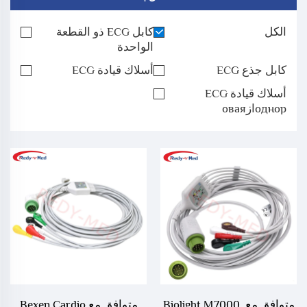
الكل
كابل ECG ذو القطعة
الواحدة
كابل جذع ECG
أسلاك قيادة ECG
أسلاك قيادة ECG
однорازовая
متوافق مع Biolight M7000,
متوافق مع Bexen Cardio