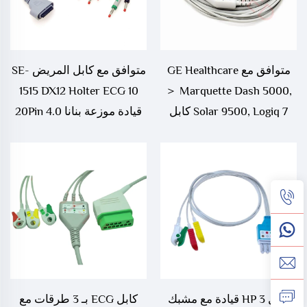
متوافق مع GE Healthcare
متوافق مع كابل المريض SE-
1515 DX12 Holter ECG 10
＞ Marquette Dash 5000,
Solar 9500, Logiq 7 كابل
قيادة موزعة بنانا 4.0 20Pin
ECG ذو ثلاث أو خمس
قيادات في وحدة واحدة
كابل HP 3 قيادة مع مشبك
كابل ECG بـ 3 طرقات مع