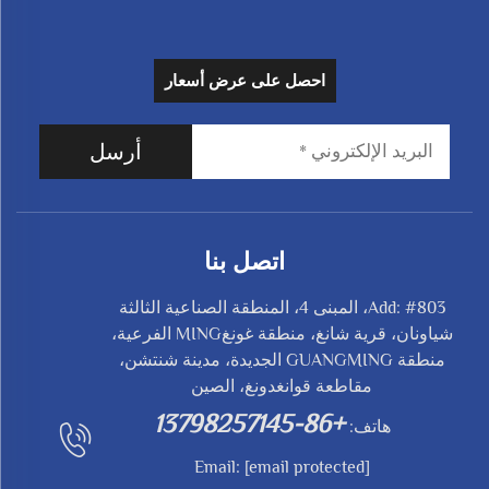
احصل على عرض أسعار
أرسل
اتصل بنا
Add: #803، المبنى 4، المنطقة الصناعية الثالثة
شياونان، قرية شانغ، منطقة غونغMING الفرعية،
منطقة GUANGMING الجديدة، مدينة شنتشن،
مقاطعة قوانغدونغ، الصين
+86-13798257145
هاتف:
Email:
[email protected]