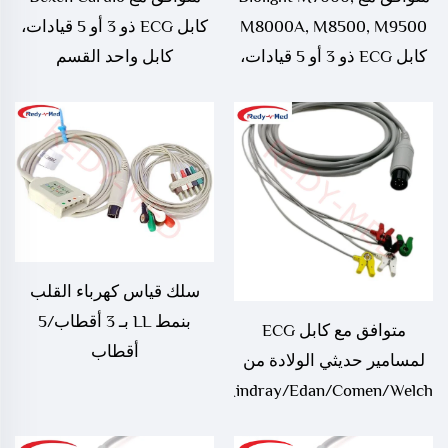
M8000A, M8500, M9500
كابل ECG ذو 3 أو 5 قيادات،
كابل ECG ذو 3 أو 5 قيادات،
كابل واحد القسم
كابل واحد القسم، 12P
سلك قياس كهرباء القلب
بنمط LL بـ 3 أقطاب/5
متوافق مع كابل ECG
أقطاب
لمسامير حديثي الولادة من
Zoll/Mindray/Edan/Comen/Welch
Allyn/Spacelabs، منفذ