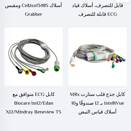
قابل للتصرف، أسلاك قياد
أسلاك Ce&iso13485 ومقبس
ECG قابلة للتصرف
Grabber
كابل جذع قلب ستارت MRx
كابل ECG متوافق مع
IntelliVue بـ 12 صندوقًا و10
Biocare Im12/Edan
أسلاك قياس النبض
X12/Mindray Beneview T5
الكهربائي مع سلك بـ 10
T8 UMEC12 صناعات طبية
أسلاك M1663A+M1968A
استهلاكية