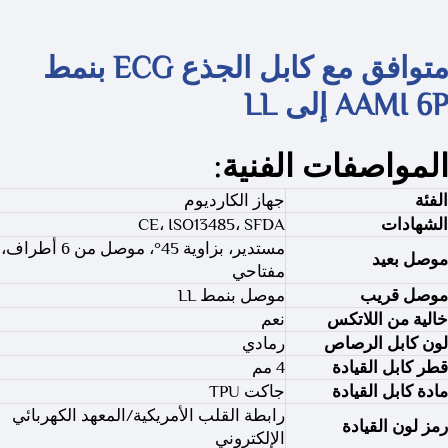
متوافق مع كابل الجذع ECG بنمط
AAMI 6 إلى LL
لمواصفات الفنية:
الفئة
جهاز الكارديوم
الشهادات
CE، ISO13485، SFDA
مستدير، بزاوية 45°، موصل من 6 أطراف،
موصل بعيد
مفتاحي
موصل قريب
موصل بنمط LL
خالية من اللاتكس
نعم
لون كابل الرصاص
رمادي
قطر كابل القيادة
4 مم
مادة كابل القيادة
جاكت TPU
رابطة القلب الأمريكية/المعهد الكهربائي
رمز لون القيادة
الإلكتروني