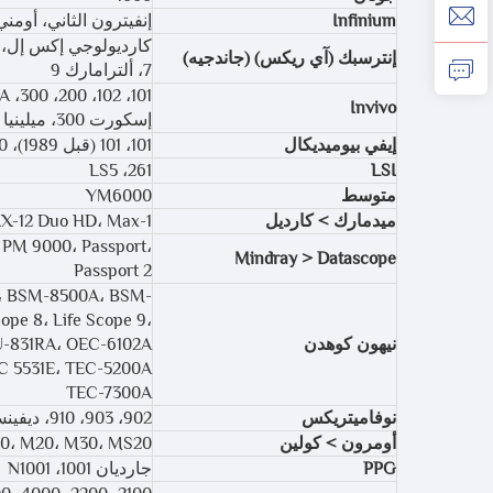
Infinium
إنفيترون الثاني، أومني
إنترسبك (آي ريكس) (جاندجيه)
7، ألترامارك 9
Invivo
إسكورت 300، ميلينيا 3500، بورتا باك 1000، بورتا باك 80، بورتا باك 90، بورتا باك 90/1000، برزم
إيفي بيوميديكال
101، 101 (قبل 1989)، 3000، 402، 700، 7800، جهاز مراقبة التحفيز القلبي 3150
261، LS5
LSI
متوسط
YM6000
ميدمارك > كارديل
X-12 Duo HD، Max-1
PM 9000، Passport،
Mindray > Datascope
Passport 2
، BSM-8500A، BSM-
ope 8، Life Scope 9،
نيهون كوهدن
TEC-7300A
نوفاميتريكس
902، 903، 910، ديفينس لايف 1
أومرون > كولين
0، M20، M30، MS20
PPG
جارديان 1001، N1001