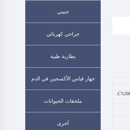
جنيني
جراحي كهربائي
بطارية طبية
جهاز قياس الأكسجين في الدم
800، 800 بلس، 800بلس، أبوجي، CX ATL إلتراساوند، CX200، CX400، HDI 9/200، HDI 9/2000،
ملحقات الحيوانات
أخرى