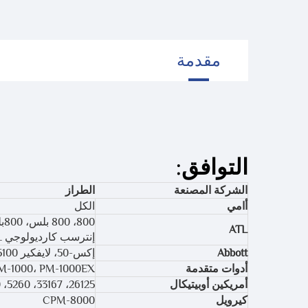
مقدمة
التوافق:
الشركة المصنعة
الطراز
أامي
الكل
ATL
إنترسب كارديولوجي XL، مارك IV، مارك VII، أولترامارك 4/5/7/9
Abbott
إكس-50، لايفكير 5100، لايفكير 5200
أدوات متقدمة
M-1000، PM-1000EX
أمريكين أوبيتيكال
26125، 33167، 5260، 5330، بولسار 4
كيرويل
CPM-8000