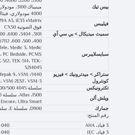
بيس تيك
4000 مودولاري، فيتالماكس 4000CL، فيتالماكس 4100، فيتالماكس 4100CL، فيتالماكس 800 بلس
فيليبس
فوق الصوتية CX50
سميث ميديكال > بي سي آي
3101، 3404، 6100، 6200، 9100، 9200، مستشار، تلقائي: Surgivet
ele، Medic 3، Medic
سبايسلايبرس
-512، TEK-514، TEK-
5214045
ستراكر > ميدترونيك > فيزيو
 Lifepak 9، VSM-
كونترول
2، VSM-2ESF، VSM-3
تكترونيكس
سلسلة 4045 Defib/208/400/500
ويلش ألن
Encore، Ultra Smart
جمارك
D900، سلسلة E، سلسلة M، PD1200، PD1400، PD1600، PD1700، PD2000، سلسلة R
رقم المنتج:
3 قياد، AHA
-040
3 قياد، IEC
-040