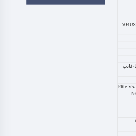
1100، 2
 بورتا-فايب
Elite V