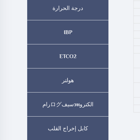
درجة الحرارة
IBP
ETCO2
هولتر
الكتروэнسيفログرام
كابل إخراج القلب