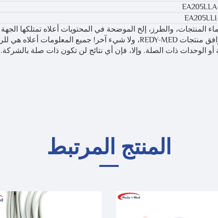
EA205LLA
EA205LLI
اء المنتجات، والطرز، إلخ الموضحة في المحتويات أعلاه تمتلكها الجهة 
أو الشركة المصنعة الأصلية. يستخدم ذلك فقط لتفسير توافق منتجات REDY-MED، ولا شيء آخر! جميع المعلومات أ
و الوحدات ذات الصلة. وإلا، فإن أي نتائج لن تكون ذات صلة بالشركة.
المنتج المرتبط