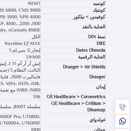
كونميد
90347
كونتيك
S 6800، CMS 9000
كوفيدين > نيلكور
NPB-3900, NPB-4000
USP، 8100،
العناية بالنقد
ity، nGenuity 8100E
نمط DIN
الكل
Waveline EZ MAX
DRE
Datex Ohmeda
إنجار드 سي إم 5
العناية الرقمية
LW600
Draeger > Air Shields
الثالث، النظام 5 (جديد)، النظام 6 (حديثي الولادة)
Draeger
فايتاليرت 2000، فايتاليرت 3000
M9، M9A، iM70، iM8،
إيدان
iM80، iM80 مع تقنية Nellcor OxiMax، iM80 بدون تقنية Nellcor OxiMax، iM8A، iM9، iM9A
556
GE Healthcare > Corometrics
GE Healthcare > Critikon >
سلسلة 8100T، سلسلة 8700، 8700/9700، سلسلة 9700، MPS Select، Pro 1000
Dinamap
4000F Pro، UT4800،
غولدواي
UT6000A، UT6000F
جوثان
1000