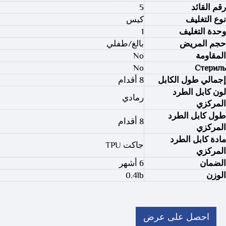
رقم القائد
5
نوع التغليف
كيس
وحدة التغليف
1
حجم المريض
بالغ/طفلي
المقاومة
No
No
Стериль
إجمالي طول الكابل
8 أقدام
لون كابل الطرد
رمادي
المركزي
طول كابل الطرد
8 أقدام
المركزي
مادة كابل الطرد
جاكت TPU
المركزي
الضمان
6 أشهر
الوزن
0.4lb
احصل على عرض