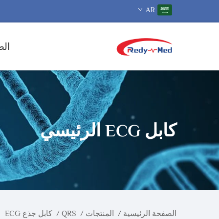
AR
الص
كابل ECG الرئيسي
الصفحة الرئيسية
/
المنتجات
/
QRS
/
كابل جذع ECG