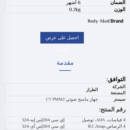
الضمان
6 أشهر
الوزن
0.2kg
Redy-Med
Brand:
احصل على عرض
أسعار
مقدمة
التوافق:
الشركة
الطراز
المصنعة
سيمنز
جهاز ماسح ضوئي CT PMM2
رقم المنتج:
4 قياسات، AHA، توصيل
إي سي 204إس إيه-324
4 الرصاص،IEC،Snap
إي سي 204إس آي-324