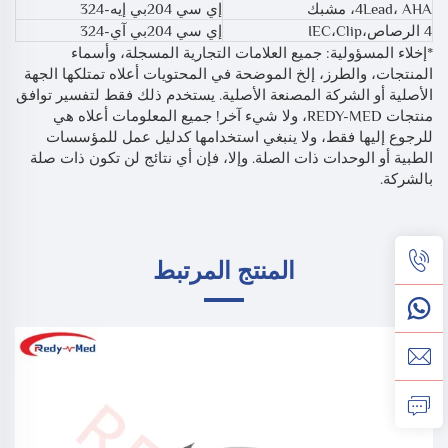
4Lead، AHA، مشبك
إي سي 204بي إيه-324
4 الرصاص،IEC،Clip
إي سي 204بي آي-324
*إخلاء المسؤولية: جميع العلامات التجارية المسجلة، وأسماء
المنتجات، والطرز، إلخ الموضحة في المحتويات أعلاه تمتلكها الجهة
الأصلية أو الشركة المصنعة الأصلية. يستخدم ذلك فقط لتفسير توافق
منتجات REDY-MED، ولا شيء آخر! جميع المعلومات أعلاه هي
للرجوع إليها فقط، ولا ينبغي استخدامها كدليل عمل للمؤسسات
الطبية أو الوحدات ذات الصلة. وإلا، فإن أي نتائج لن تكون ذات صلة
بالشركة.
المنتج المرتبط