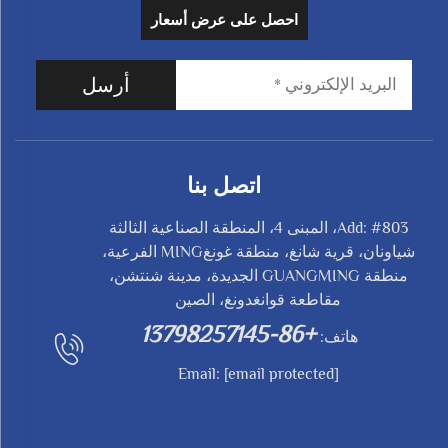
احصل على عرض أسعار
أرسل
اتصل بنا
Add: #803، المبنى 4، المنطقة الصناعية الثالثة
شياونان، قرية شانغ، منطقة غونغMING الفرعية،
منطقة GUANGMING الجديدة، مدينة شنتشن،
مقاطعة قوانغدونغ، الصين
+86-13798257145
هاتف:
Email:
[email protected]