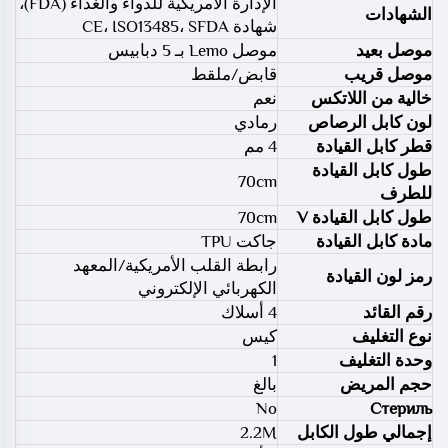
الإدارة الأمريكية للدواء والغذاء (FDA)،
الشهادات
شهادة CE، ISO13485، SFDA
موصل بعيد
موصل Lemo بـ 5 دبابيس
موصل قريب
قابض/ملقط
خالية من اللاتكس
نعم
لون كابل الرصاص
رمادي
قطر كابل القيادة
4 مم
طول كابل القيادة
70cm
للطرف
طول كابل القيادة V
70cm
مادة كابل القيادة
جاكت TPU
رابطة القلب الأمريكية/المعهد
رمز لون القيادة
الكهربائي الإلكتروني
رقم القائد
4 أسلاك
نوع التغليف
كيس
وحدة التغليف
1
حجم المريض
بالغ
No
Стериль
إجمالي طول الكابل
2.2M