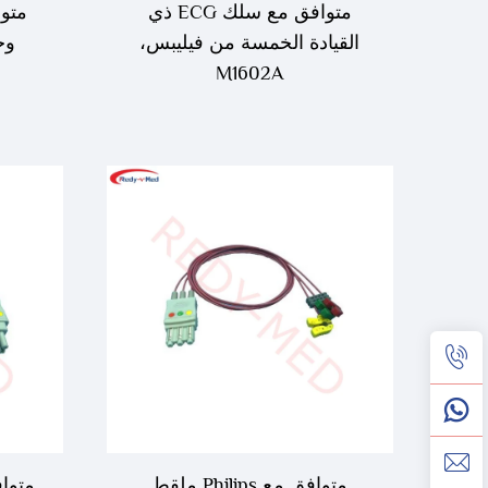
متوافق مع سلك ECG ذي
القيادة الخمسة من فيليبس،
وخ
M1602A
متوافق مع Philips ملقط