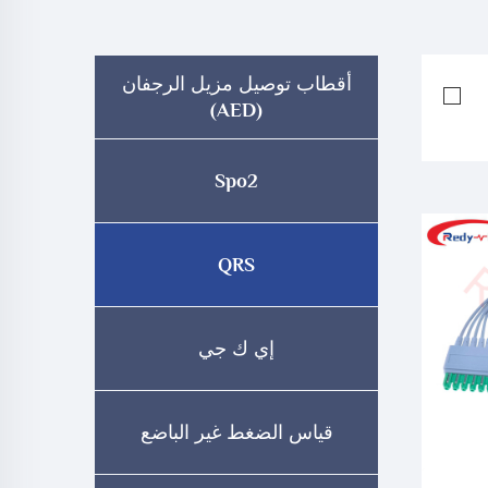
أقطاب توصيل مزيل الرجفان
(AED)
Spo2
QRS
إي ك جي
قياس الضغط غير الباضع