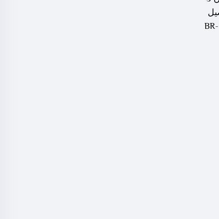
صيل
قياس النبض الكهربائي، BR-