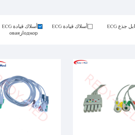
بل جذع ECG
أسلاك قيادة ECG
أسلاك قيادة ECG
однорازовая