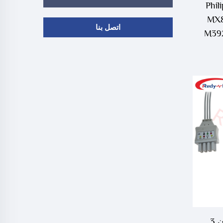
Philips
MX8
اتصل بنا
M392
رباء
متوافق مع نيهون كوهدن 3