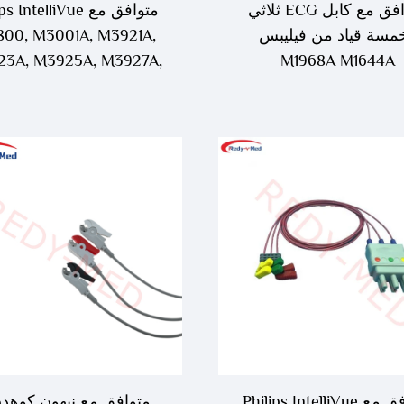
متوافق مع كابل ECG ثلاثي
متوافق مع  IntelliVue
مسة قياد من فيليبس
00, M3001A, M3921A,
3A, M3925A, M3927A,
M1968A M1644A
M3929A سلك قياس كه
القلب
متوافق مع Philips IntelliVue