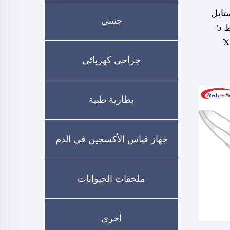
 مع فيليبس DG ستايل
جنيني
راديو شفاف سلكي خيط 5
X-
Radi
جراحي كهربائي
بطارية طبية
جهاز قياس الأكسجين في الدم
ملحقات الحيوانات
أخرى