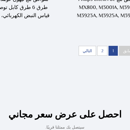
MX800, M3001A, M39
طرق 6 طرق كابل تو
M3923A, M3925A, M39
M3929A ملقط حديثي الولادة
906P
ك قياس كهرباء القلب
ابق
1
2
التالي
احصل على عرض سعر مجاني
سيتصل بك ممثلنا قريبًا.