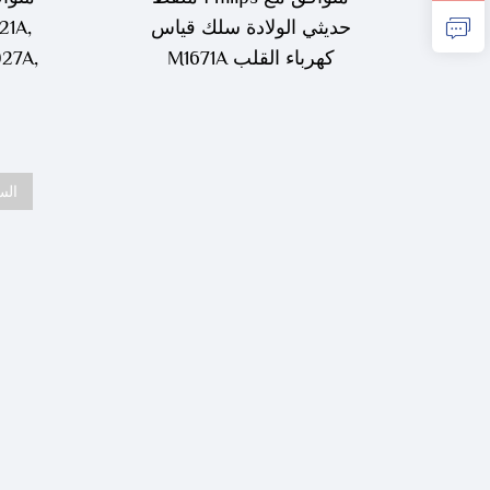
حديثي الولادة سلك قياس
21A,
كهرباء القلب M1671A
27A,
سل
الس