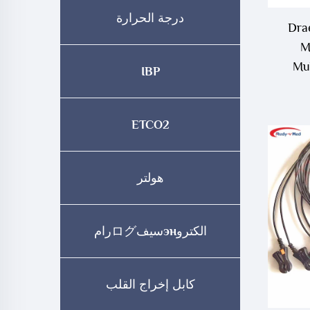
درجة الحرارة
Draege
M
Mul
IBP
 ECG
ETCO2
هولتر
الكتروэнسيفログرام
كابل إخراج القلب