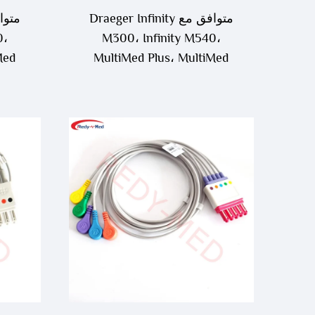
متوافق مع Draeger Infinity
0،
M300، Infinity M540،
Med
MultiMed Plus، MultiMed
Plus OR 5 قيادة ECG
re،
Leadwire، MS16546