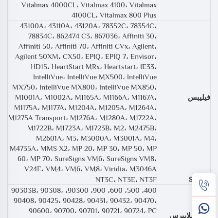
Vitalmax 4000CL، Vitalmax 4100، Vitalmax
4100CL، Vitalmax 800 Plus
43100A، 43110A، 43120A، 78352C، 78354C،
78834C، 862474 C3، 867036، Affiniti 30،
Affiniti 50، Affiniti 70، Affiniti CVx، Agilent،
Agilent 50XM، CX50، EPIQ، EPIQ 7، Envisor،
HD15، HeartStart MRx، Heartstart، IE33،
IntelliVue، IntelliVue MX500، IntelliVue
MX750، IntelliVue MX800، IntelliVue MX850،
فيليبس
M1001A، M1002A، M1165A، M1166A، M1167A،
M1175A، M1177A، M1204A، M1205A، M1264A،
M1275A Transport، M1276A، M1280A، M1722A،
M1722B، M1723A، M1723B، M2، M2475B،
M2601A، M3، M3000A، M3001A، M4،
M4735A، MMS X2، MP 20، MP 30، MP 50، MP
60، MP 70، SureSigns VM6، SureSigns VM8،
V24E، VM4، VM6، VM8، Viridia، М3046А
NT3C، NT3E، NT3F
Solaris
400، 500، 600، 900، 90300، 90303B، 90308،
90408، 90425، 90428، 90431، 90432، 90470،
90600، 90700، 90701، 90721، 90724، PC
سبايسلايبرس