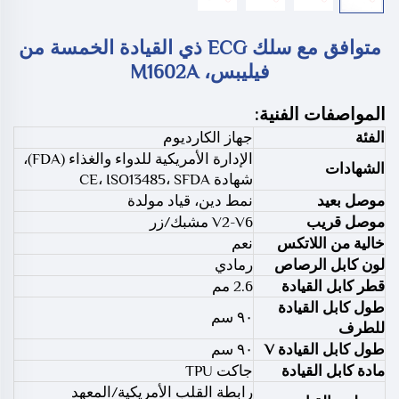
متوافق مع سلك ECG ذي القيادة الخمسة من
فيليبس، M1602A
المواصفات الفنية:
الفئة
جهاز الكارديوم
الإدارة الأمريكية للدواء والغذاء (FDA)،
الشهادات
شهادة CE، ISO13485، SFDA
موصل بعيد
نمط دين، قياد مولدة
موصل قريب
V2-V6 مشبك/زر
خالية من اللاتكس
نعم
لون كابل الرصاص
رمادي
قطر كابل القيادة
2.6 مم
طول كابل القيادة
٩٠ سم
للطرف
طول كابل القيادة V
٩٠ سم
مادة كابل القيادة
جاكت TPU
رابطة القلب الأمريكية/المعهد