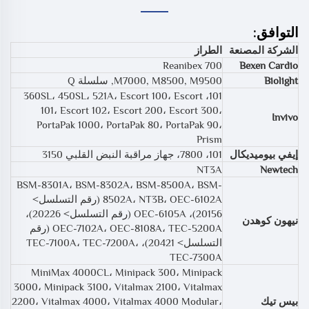
التوافق:
الشركة المصنعة
الطراز
Reanibex 700
Bexen Cardio
Biolight
M7000, M8500, M9500, سلسلة Q
101، 360SL، 450SL، 521A، Escort 100، Escort
101، Escort 102، Escort 200، Escort 300،
Invivo
PortaPak 1000، PortaPak 80، PortaPak 90،
Prism
إيفي بيوميديكال
101، 7800، جهاز مراقبة النبض القلبي 3150
NT3A
Newtech
BSM-8301A، BSM-8302A، BSM-8500A، BSM-
8502A، NT3B، OEC-6102A (رقم التسلسل>
20156)، OEC-6105A (رقم التسلسل> 20226)،
نيهون كوهدن
OEC-7102A، OEC-8108A، TEC-5200A (رقم
التسلسل> 20421)، TEC-7100A، TEC-7200A،
TEC-7300A
MiniMax 4000CL، Minipack 300، Minipack
3000، Minipack 3100، Vitalmax 2100، Vitalmax
بيس تيك
2200، Vitalmax 4000، Vitalmax 4000 Modular،