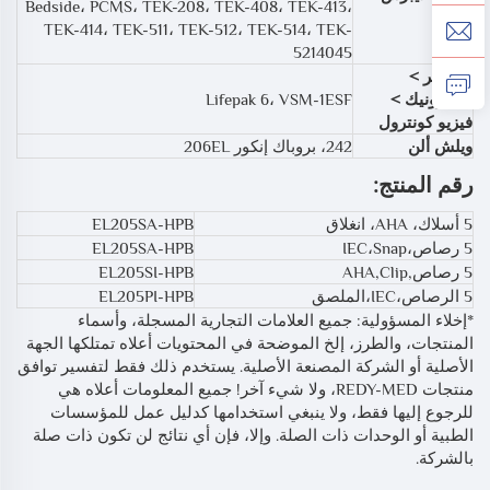
Bedside، PCMS، TEK-208، TEK-408، TEK-413،
TEK-414، TEK-511، TEK-512، TEK-514، TEK-
5214045
ستراكر >
ميدترونيك >
Lifepak 6، VSM-1ESF
فيزيو كونترول
ويلش ألن
242، بروباك إنكور 206EL
رقم المنتج:
5 أسلاك، AHA، انغلاق
EL205SA-HPB
5 رصاص،IEC،Snap
EL205SA-HPB
5 رصاص,AHA,Clip
EL205SI-HPB
5 الرصاص،IEC،الملصق
EL205PI-HPB
*إخلاء المسؤولية: جميع العلامات التجارية المسجلة، وأسماء
المنتجات، والطرز، إلخ الموضحة في المحتويات أعلاه تمتلكها الجهة
الأصلية أو الشركة المصنعة الأصلية. يستخدم ذلك فقط لتفسير توافق
منتجات REDY-MED، ولا شيء آخر! جميع المعلومات أعلاه هي
للرجوع إليها فقط، ولا ينبغي استخدامها كدليل عمل للمؤسسات
الطبية أو الوحدات ذات الصلة. وإلا، فإن أي نتائج لن تكون ذات صلة
بالشركة.