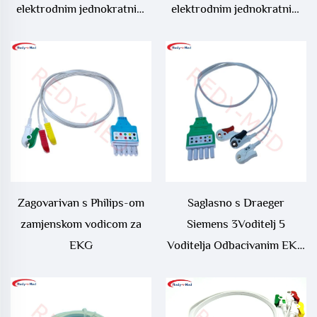
elektrodnim jednokratnim
elektrodnim jednokratnim
EKG vodom. Pretpovezana
EKG vodom. Pretpovezana
odrasla EKG elektroda
neonatalna EKG elektroda
Zagovarivan s Philips-om
Saglasno s Draeger
zamjenskom vodicom za
Siemens 3Voditelj 5
EKG
Voditelja Odbacivanim EKG
Vodičem