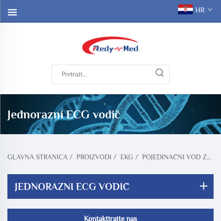
HR
Jednorazni ECG vodič
GLAVNA STRANICA
/
PROIZVODI
/
EKG
/
POJEDINAČNI VOD ZA EKG
JEDNORAZNI ECG VODIČ
Kontaktirajte nas