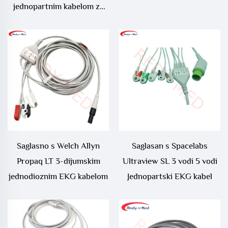
jednopartnim kabelom za
EKG
Saglasno s Welch Allyn
Saglasan s Spacelabs
Propaq LT 3-dijumskim
Ultraview SL 3 vodi 5 vodi
jednodioznim EKG kabelom
Jednopartski EKG kabel