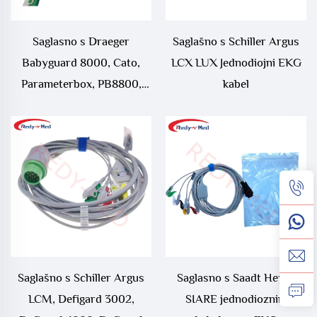
Saglasno s Draeger
Saglašno s Schiller Argus
Babyguard 8000, Cato,
LCX LUX Jednodiojni EKG
Parameterbox, PB8800,
kabel
PM8010, PM8014, PM8060,
RM1, Serija 8000, UM1,
UM3, UM3.1 jednodioznim
kabelom za EKG
Saglašno s Schiller Argus
Saglasno s Saadt Heyer
LCM, Defigard 3002,
SIARE jednodioznim