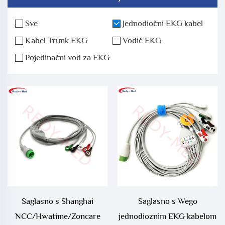
Sve
Jednodiočni EKG kabel
Kabel Trunk EKG
Vodič EKG
Pojedinačni vod za EKG
Saglasno s Shanghai
Saglasno s Wego
NCC/Hwatime/Zoncare
jednodioznim EKG kabelom