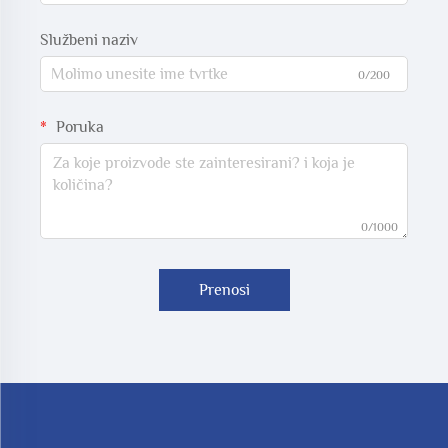
Službeni naziv
0/200
Poruka
0/1000
Prenosi