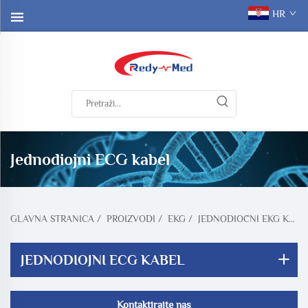
HR
Jednodiojni ECG kabel
GLAVNA STRANICA
/
PROIZVODI
/
EKG
/
JEDNODIOČNI EKG KABEL
JEDNODIOJNI ECG KABEL
Kontaktirajte nas