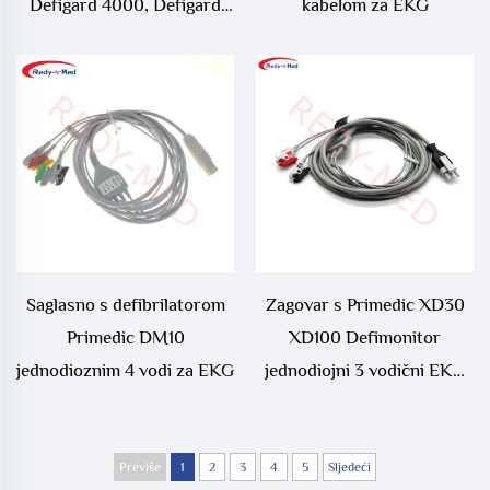
Defigard 4000, Defigard
kabelom za EKG
5000 3 vodiča 5 vodiča
Jednodiojni EKG kabel
Saglasno s defibrilatorom
Zagovar s Primedic XD30
Primedic DM10
XD100 Defimonitor
jednodioznim 4 vodi za EKG
jednodiojni 3 vodični EKG
kabel
Previše
1
2
3
4
5
Sljedeći