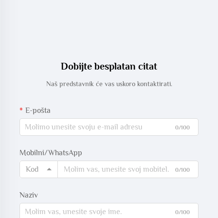
Dobijte besplatan citat
Naš predstavnik će vas uskoro kontaktirati.
E-pošta
0/100
Mobilni/WhatsApp
Kod
0/100
Naziv
0/100