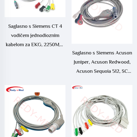
Saglasno s Siemens CT 4
vodičem jednodioznim
kabelom za EKG, 2250MM
Saglasno s Siemens Acuson
EU EKG KABEL SA PMM2
Juniper, Acuson Redwood,
Acuson Sequoia 512, SC
2000, Somatom Emotion,
Somatom Sensation 3
vodiča jednodioznim
kabelom za EKG