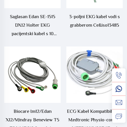
Saglasan Edan SE-1515
3-poljni EKG kabel vodi s
DX12 Holter EKG
grabberom Ce&iso13485
pacijentski kabel s 10
vodova Banana 4.0 20Pin
Biocare Im12/Edan
ECG Kabel Kompatibilan za
X12/Mindray Beneview T5
Medtronic Physio-control