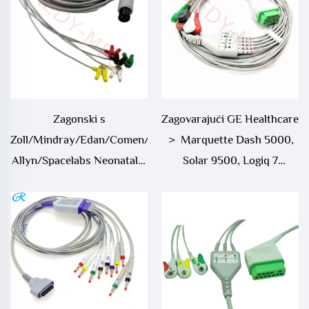
Zagonski s
Zagovarajući GE Healthcare
Zoll/Mindray/Edan/Comen/Welch
＞ Marquette Dash 5000,
Allyn/Spacelabs Neonatalni
Solar 9500, Logiq 7
klip kabel za EKG, AAMI
Jednodiojni 3 Vodiča/ 5
6pin
Vodiča EKG Kabel