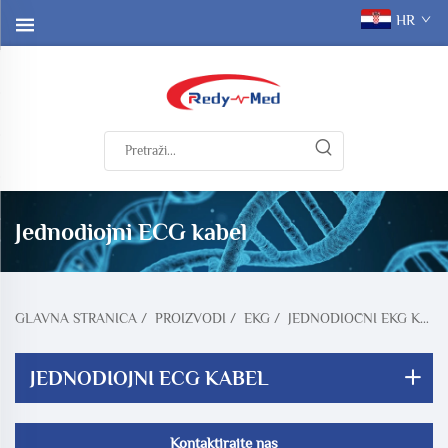
HR
Jednodiojni ECG kabel
GLAVNA STRANICA
/
PROIZVODI
/
EKG
/
JEDNODIOČNI EKG KABEL
JEDNODIOJNI ECG KABEL
Kontaktirajte nas