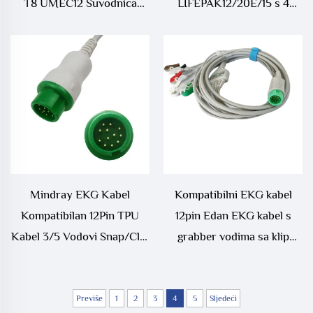
T8 UMEC12 Suvodnica
LIFEPAK12/20E/15 s 4
liječnički potrošnji ECG
vodom i 6 vodom
kabel
Mindray EKG Kabel
Kompatibilni EKG kabel
Kompatibilan 12Pin TPU
12pin Edan EKG kabel s
Kabel 3/5 Vodovi Snap/Clip
grabber vodima sa klip
za Mindray EKG Strojeve
krajevima 12p
Previše
1
2
3
4
5
Sljedeći