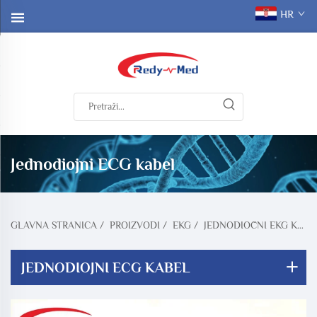
HR
Jednodiojni ECG kabel
GLAVNA STRANICA
/
PROIZVODI
/
EKG
/
JEDNODIOČNI EKG KABEL
JEDNODIOJNI ECG KABEL