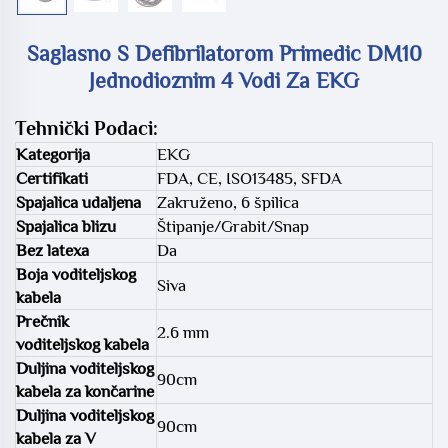
Saglasno S Defibrilatorom Primedic DM10
Jednodioznim 4 Vodi Za EKG
Tehnički Podaci:
Kategorija
EKG
Certifikati
FDA, CE, ISO13485, SFDA
Spajalica udaljena
Zakruženo, 6 špilica
Spajalica blizu
Štipanje/Grabit/Snap
Bez latexa
Da
Boja voditeljskog
Siva
kabela
Prečnik
2.6 mm
voditeljskog kabela
Duljina voditeljskog
90cm
kabela za končarine
Duljina voditeljskog
90cm
kabela za V