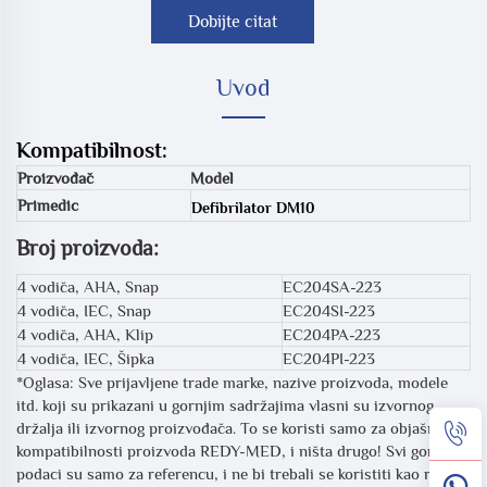
Dobijte citat
Uvod
Kompatibilnost:
Proizvođač
Model
Primedic
Defibrilator DM10
Broj proizvoda:
4 vodiča, AHA, Snap
EC204SA-223
4 vodiča, IEC, Snap
EC204SI-223
4 vodiča, AHA, Klip
EC204PA-223
4 vodiča, IEC, Šipka
EC204PI-223
*Oglasa: Sve prijavljene trade marke, nazive proizvoda, modele
itd. koji su prikazani u gornjim sadržajima vlasni su izvornog
držalja ili izvornog proizvođača. To se koristi samo za objašnjenje
kompatibilnosti proizvoda REDY-MED, i ništa drugo! Svi gornji
podaci su samo za referencu, i ne bi trebali se koristiti kao radni