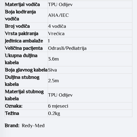
Materijal vodiča
TPU Odijev
Boja kodiranja
AHA/IEC
vodiča
Broj vodiča
4 vodiča
Vrsta pakiranja
Vrećica
Jedinica ambalaže
1
Veličina pacijenta
Odrasli/Pediatrija
Ukupna duljina
3.6m
kabela
Boja glavnog kabela
Siva
Duljina stubnog
2.5m
kabela
Materijal stubnog
TPU Odijev
kabela
Oznaka:
6 mjeseci
Težina
0.2kg
Brand:
Redy-Med