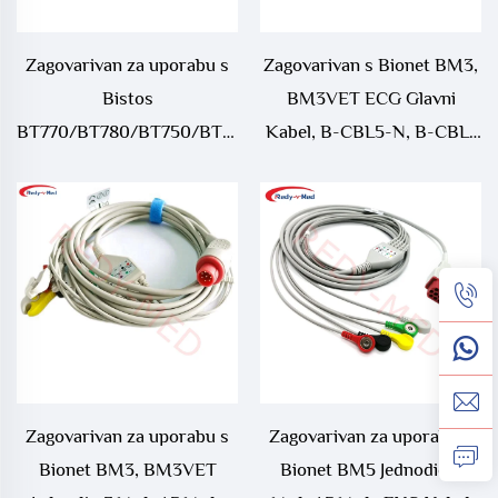
Zagovarivan za uporabu s
Zagovarivan s Bionet BM3,
Bistos
BM3VET ECG Glavni
BT770/BT780/BT750/BT760
Kabel, B-CBL5-N, B-CBL-
Jednodio 3 Voda/ 5 Voda
N
EKG Kabel
Zagovarivan za uporabu s
Zagovarivan za uporabu s
Bionet BM3, BM3VET
Bionet BM5 Jednodio 3