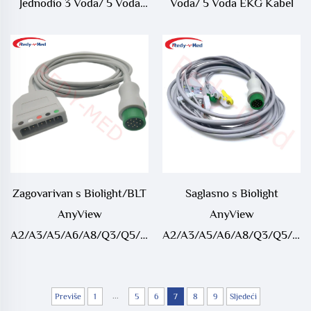
Jednodio 3 Voda/ 5 Voda
Voda/ 5 Voda EKG Kabel
EKG Kabel
Zagovarivan s Biolight/BLT
Saglasno s Biolight
AnyView
AnyView
A2/A3/A5/A6/A8/Q3/Q5/Q7/V6
A2/A3/A5/A6/A8/Q3/Q5/Q7
12P Na LL Stil ECG Glavni
jednopartikastim kabelom
Kabel
za 3 vodi/ 5 vodi EKG
...
Previše
1
5
6
7
8
9
Sljedeći