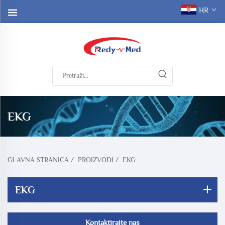
HR
EKG
GLAVNA STRANICA
/
PROIZVODI
/
EKG
EKG
Kontaktirajte nas