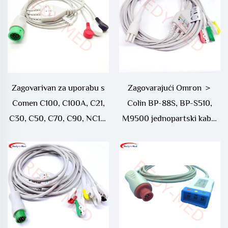
Zagovarivan za uporabu s
Zagovarajući Omron ＞
Comen C100, C100A, C21,
Colin BP-88S, BP-S510,
C30, C50, C70, C90, NC10,
M9500 jednopartski kabel
NC12, NC19, NC3, NC5,
za 3 vodiča/5 vodiča EKG
NC8 Jednodio 3Vod/5Vod
EKG Kabel