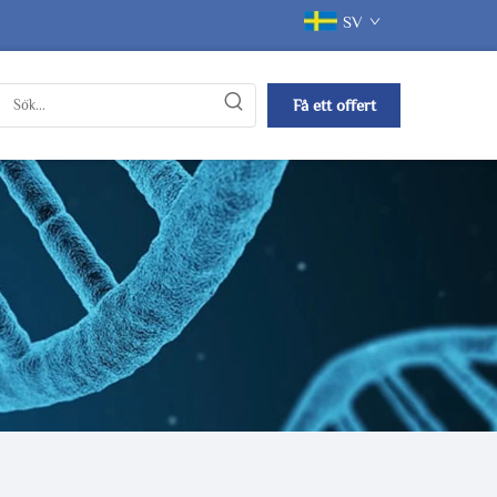
SV
Få ett offert