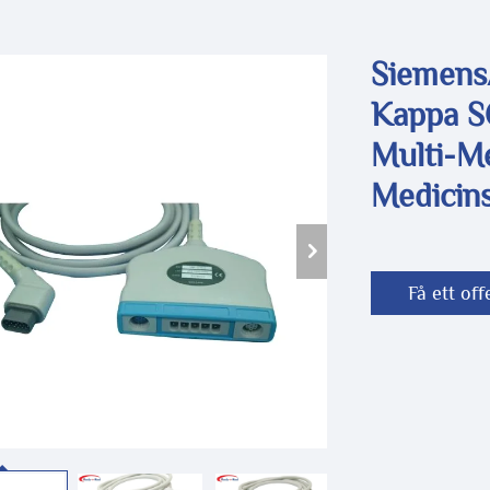
Siemens/
Kappa S
Multi-M
Medicins
Få ett off