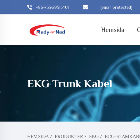
+86-755-29515401
[email protected]
Hemsida
EKG Trunk Kabel
HEMSIDA
/
PRODUKTER
/
EKG
/
ECG-STAMKAB