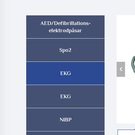
AED/Defibrillations-
elektrodpåsar
Spo2
EKG
EKG
NIBP