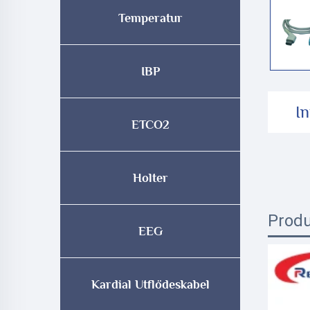
Temperatur
IBP
I
ETCO2
Holter
Produ
EEG
Kardial Utflödeskabel