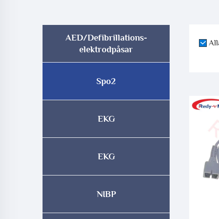
AED/Defibrillations-
All
elektrodpåsar
Spo2
EKG
EKG
NIBP