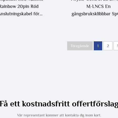
Rainbow 20pin Röd
M-LNCS En
nslutningskabel för
gångsbruksklibbbar S
xenfingerklipp SpO2-
sensor 10/styck i på
sor, RAD-97, Radical 7
Kompatibel och EO
SpO2-sensor/Probe
desinficerande typ
Föregående
1
2
Få ett kostnadsfritt offertförsla
Vår representant kommer att kontakta dig inom kort.