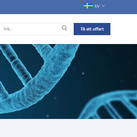
SV
Få ett offert