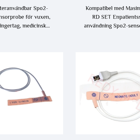
teranvändbar Spo2-
Kompatibel med Masim
nsorprobe för vuxen,
RD SET Enpatients
fingertag, medicinsk
användning Spo2-sens
umtion, kompatibel med
olight a-serien och Q-
serien