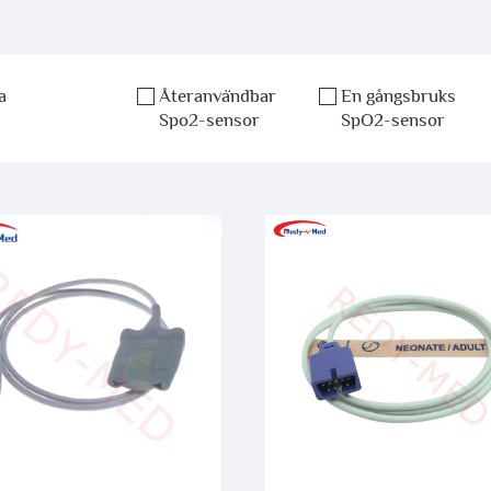
a
Återanvändbar
En gångsbruks
Spo2-sensor
SpO2-sensor