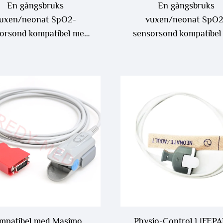
En gångsbruks
En gångsbruks
uxen/neonat SpO2-
vuxen/neonat SpO2
orsond kompatibel med
sensorsond kompatibel
Nihon Kohden
Masimo 10pin
mpatibel med Masimo
Physio-Control LIFEPA