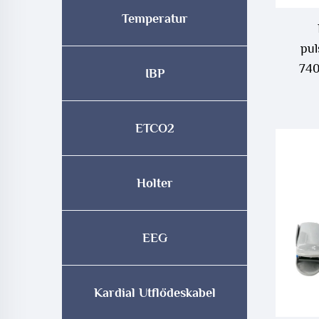
Temperatur
pul
740
IBP
ETCO2
Holter
EEG
Kardial Utflödeskabel