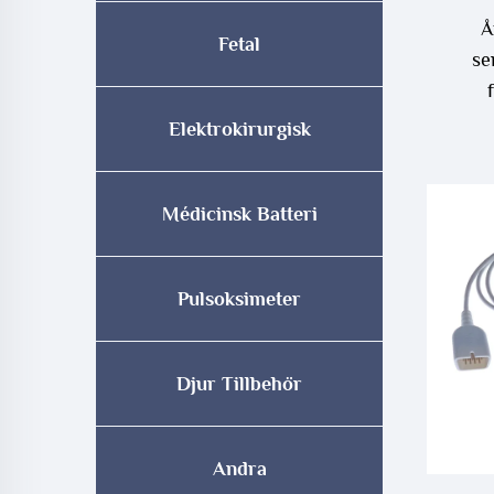
Å
Fetal
se
kons
Elektrokirurgisk
Bi
Médicinsk Batteri
Pulsoksimeter
Djur Tillbehör
Andra