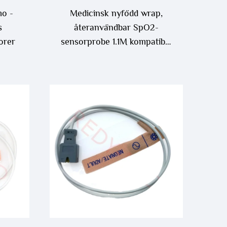
o -
Medicinsk nyfödd wrap,
s
återanvändbar SpO2-
orer
sensorprobe 1.1M kompatibel
med Nellcor