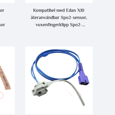
cor
Kompatibel med Edan X10
återanvändbar Spo2-sensor,
sor
vuxenfingerklipp Spo2-
sensor