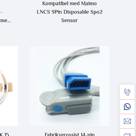
Kompatibel med Maimo
-
LNCS 9Pin Disposable Spo2
 med
Sensor
K 15
Fabriksgrossist 14-pin