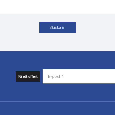
Skicka in
Få ett offert