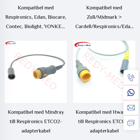
Kompatibel med
Kompatibel med
Respironics, Edan, Biocare,
Zoll/Midmark >
Contec, Biolight, YONKER,
Cardell/Respironics/Edan
Comen, Huatime, Tianrong,
8-polig mainstream
Infinium 8-polig
ETCO2-sensor
sideströms-ETCO2-sensor
Kompatibel med Mindray
Kompatibel med Hwatime
till Respironics ETCO2-
till Respironics ETCO2-
adapterkabel
adapterkabel