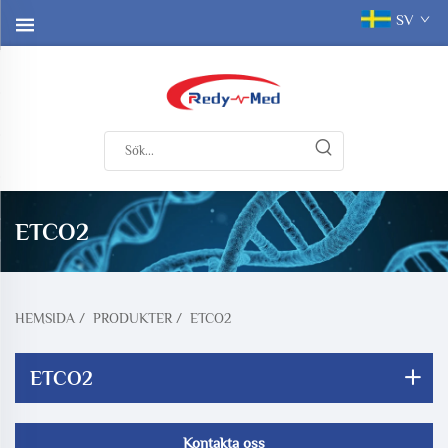
SV
ETCO2
HEMSIDA
/
PRODUKTER
/
ETCO2
ETCO2
Kontakta oss