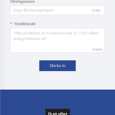
Företagsnamn
0/200
Meddelande
0/1000
Skicka in
Få ett offert