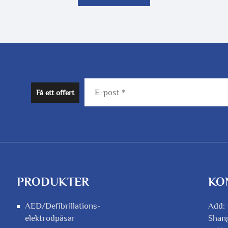
Få ett offert
PRODUKTER
KO
AED/Defibrillations-
Add: 
elektrodpåsar
Shan