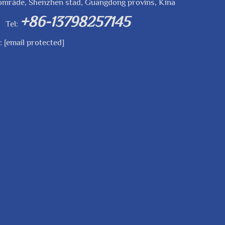
område, Shenzhen stad, Guangdong provins, Kina
+86-13798257145
Tel:
l:
[email protected]