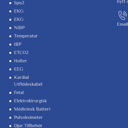
nytt 
Spo2
EKG
EKG
Emai
NIBP
Temperatur
IBP
ETCO2
Holter
EEG
Kardial
Utflödeskabel
Fetal
Elektrokirurgisk
Médicinsk Batteri
Pulsoksimeter
Djur Tillbehör