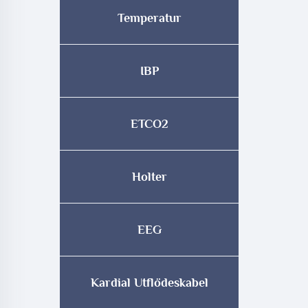
Ultra
Temperatur
IBP
ETCO2
Holter
EEG
Kardial Utflödeskabel