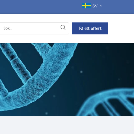
SV
Få ett offert