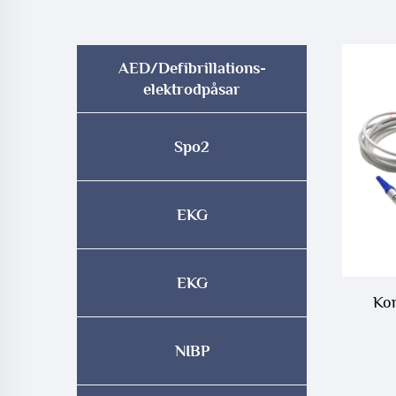
AED/Defibrillations-
elektrodpåsar
Spo2
EKG
EKG
Kom
NIBP
Tr