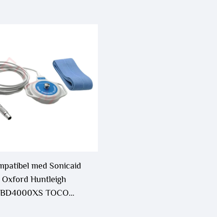
patibel med Sonicaid
Oxford Huntleigh
BD4000XS TOCO
ansducer/Probe, Fetal