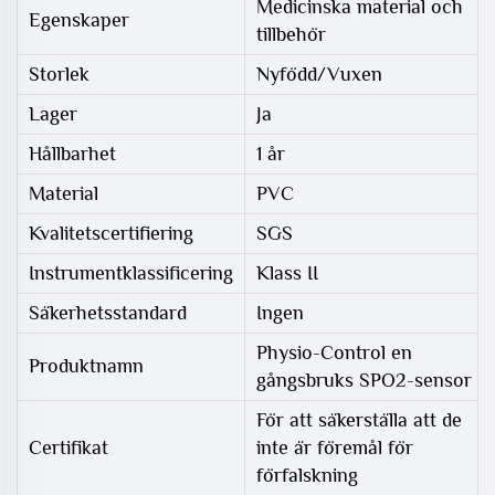
Medicinska material och
Egenskaper
tillbehör
Storlek
Nyfödd/Vuxen
Lager
Ja
Hållbarhet
1 år
Material
PVC
Kvalitetscertifiering
SGS
Instrumentklassificering
Klass II
Säkerhetsstandard
Ingen
Physio-Control en
Produktnamn
gångsbruks SPO2-sensor
För att säkerställa att de
Certifikat
inte är föremål för
förfalskning