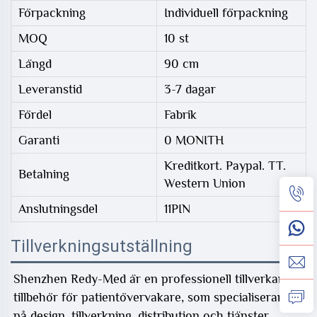
Förpackning
Individuell förpackning
MOQ
10 st
Längd
90 cm
Leveranstid
3-7 dagar
Fördel
Fabrik
Garanti
0 MONITH
Kreditkort. Paypal. TT.
Betalning
Western Union
Anslutningsdel
11PIN
Tillverkningsutställning
Shenzhen Redy-Med är en professionell tillverkare av
tillbehör för patientövervakare, som specialiserar sig
på design, tillverkning, distribution och tjänster.