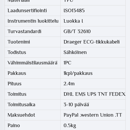
Materiaali
TPU
Laadunsertifiointi
ISO13485
Instrumentin luokittelu
Luokka I
Turvastandardi
GB/T 32610
Tuotenimi
Draeger ECG-tikkukabeli
Todistus
Sähköinen
Vähimmäistilausmäärä
1PC
Pakkaus
1kpl/pakkaus
Pituus
2.4m
Toimitus
DHL EMS UPS TNT FEDEX
Toimitusaika
3-10 päivää
Maksuehdot
PayPal .western Union .TT
Paino
0.5kg