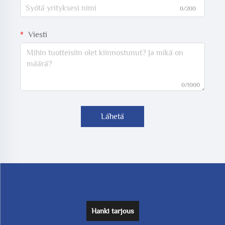
0/200
Viesti
0/1000
Lähetä
Hanki tarjous