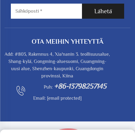
Lähetä
OTA MEIHIN YHTEYTTÄ
Add: #803, Rakennus 4, Xia'nanin 3. teollisuusalue,
Shang-kylä, Gongming-aluesuomi, Guangming-
uusi alue, Shenzhen-kaupunki, Guangdongin
provinssi, Kiina
+86-13798257145
Puh:
Email:
[email protected]