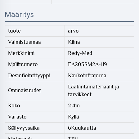
Määritys
tuote
arvo
Valmistusmaa
Kiina
Merkkinimi
Redy-Med
Mallinumero
EA205SM2A-119
Desinfiointityyppi
Kaukoinfrapuna
Lääkintämateriaalit ja
Ominaisuudet
tarvikkeet
Koko
2.4m
Varasto
Kyllä
Säilyvyysaika
6Kuukautta