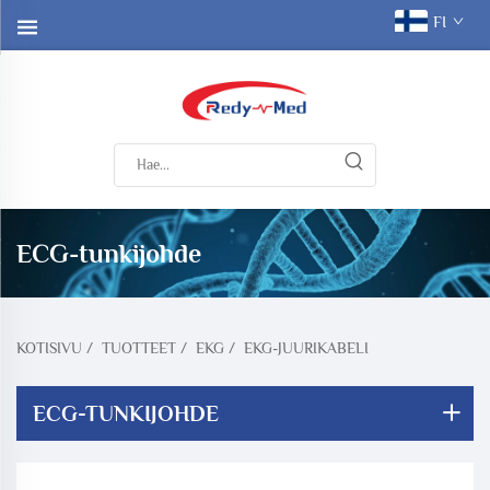
FI
ECG-tunkijohde
KOTISIVU
/
TUOTTEET
/
EKG
/
EKG-JUURIKABELI
ECG-TUNKIJOHDE