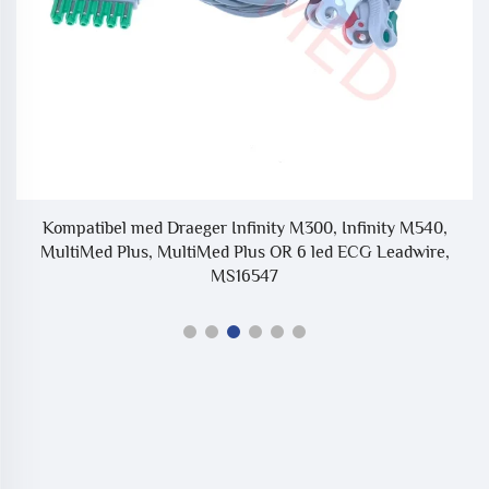
5
Kompatibel med Draeger Infinity M300, Infinity M540,
MultiMed Plus, MultiMed Plus OR 6 led ECG Leadwire,
A
MS16547