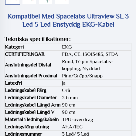
Kompatibel Med Spacelabs Ultraview SL 3
Led 5 Led Enstyckig EKG-Kabel
Tekniska specifikationer:
Kategori
EKG
CERTIFIERINGAR
FDA, CE, ISO13485, SFDA
Rund, 17-pin Spacelabs-
Anslutningsdel Distal
koppling, Nycklad
Anslutningsdel Proximal
Pinn/Gräpp/Snapp
Latexfri
Ja
Ledningskabel Färg
Grå
Ledningskabel Diameter
2.6 mm
Ledningskabel Längd Arm
90 cm
Ledningskabel Längd V
90 cm
Material i ledningskabeln
TPU-överdrag
Ledningsfärgrutning
AHA/IEC
Ledningsnummer
3 Led/ 5 Led