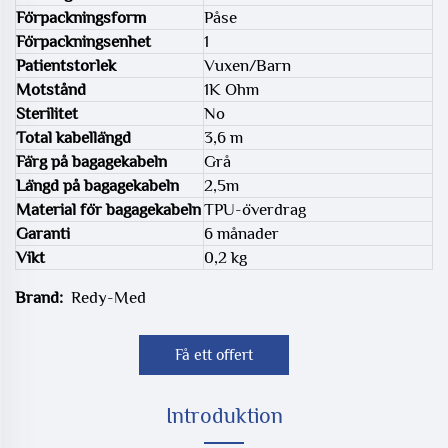
Förpackningsform
Påse
Förpackningsenhet
1
Patientstorlek
Vuxen/Barn
Motstånd
1K Ohm
Sterilitet
No
Total kabellängd
3,6 m
Färg på bagagekabeln
Grå
Längd på bagagekabeln
2,5m
Material för bagagekabeln
TPU-överdrag
Garanti
6 månader
Vikt
0,2 kg
Brand:
Redy-Med
Få ett offert
Introduktion