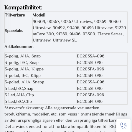
Kompatibilitet:
Tillverkare
Modell
90309, 90367, 90367 Ultraview, 90369, 90369
Ultraview, 90492, 90496, 90496 Ultraview, 91220
Spacelabs
mCare 300, 91369, 91496, 93300, Elance Series,
Ultraview, Ultraview SL
Artikelnummer:
3-polig, AHA, Snap
EC203SA-096
3-polig, IEC, Snap
EC203SI-096
3-polig, AHA, Klippe
EC203PA-096
3-polad, IEC, Klipp
EC203PI-096
5-polad, AHA, Snapp
EC205SA-096
5 Led,IEC,Snap
EC205SI-096
5 Led,AHA,Clip
EC205PA-096
5 Led,IEC,Clip
EC205PI-096
*Ansvarsfriskrivning: Alla registrerade varumärken,
produktNamn, modeller, etc. som visas i ovanstående innehåll ägs
av den ursprungliga ägaren eller den ursprungliga tillverkaren.
Det används endast för att förklara kompatibiliteten för REDY-