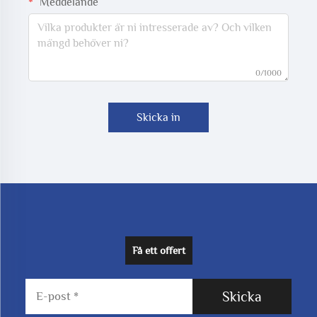
Meddelande
0/1000
Skicka in
Få ett offert
Skicka