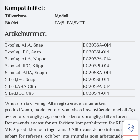
Kompatibilitet:
Tillverkare
Modell
BioNet
BM3, BM3VET
Artikelnummer:
3-polig, AHA, Snap
EC203SA-014
3-polig, IEC, Snap
EC203SI-014
3-polig, AHA, Klippe
EC203PA-014
3-polad, IEC, Klipp
EC203PI-014
5-polad, AHA, Snapp
EC205SA-014
5 Led,IEC,Snap
EC205SI-014
5 Led,AHA,Clip
EC205PA-014
5 Led,IEC,Clip
EC205PI-014
*Ansvarsfriskrivning: Alla registrerade varumärken,
produktNamn, modeller, etc. som visas i ovanstående innehåll ägs
av den ursprungliga ägaren eller den ursprungliga tillverkaren.
Det används endast för att förklara kompatibiliteten för REDY-
MED-produkter, och inget annat! Allt ovanstående information är
enbart för referens, och bör inte användas som arbetsguide för