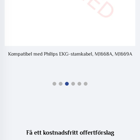
Kompatibel med Philips EKG-stamkabel, M1668A, M1669A
K
A
Få ett kostnadsfritt offertförslag