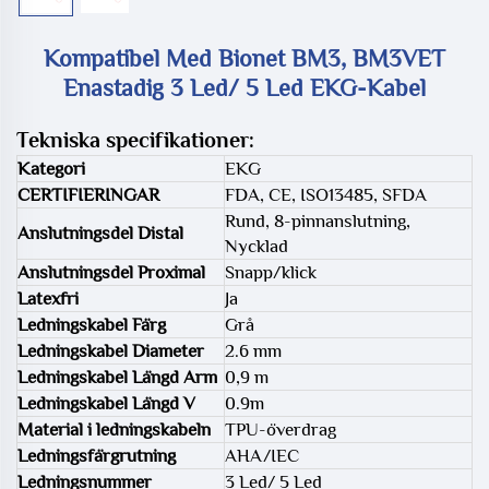
Kompatibel Med Bionet BM3, BM3VET
Enastadig 3 Led/ 5 Led EKG-Kabel
Tekniska specifikationer:
Kategori
EKG
CERTIFIERINGAR
FDA, CE, ISO13485, SFDA
Rund, 8-pinnanslutning,
Anslutningsdel Distal
Nycklad
Anslutningsdel Proximal
Snapp/klick
Latexfri
Ja
Ledningskabel Färg
Grå
Ledningskabel Diameter
2.6 mm
Ledningskabel Längd Arm
0,9 m
Ledningskabel Längd V
0.9m
Material i ledningskabeln
TPU-överdrag
Ledningsfärgrutning
AHA/IEC
Ledningsnummer
3 Led/ 5 Led