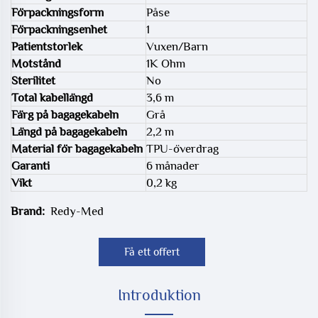
Förpackningsform
Påse
Förpackningsenhet
1
Patientstorlek
Vuxen/Barn
Motstånd
1K Ohm
Sterilitet
No
Total kabellängd
3,6 m
Färg på bagagekabeln
Grå
Längd på bagagekabeln
2,2 m
Material för bagagekabeln
TPU-överdrag
Garanti
6 månader
Vikt
0,2 kg
Brand:
Redy-Med
Få ett offert
Introduktion