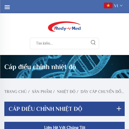
VI
Cáp điều chỉnh nhiệt độ
TRANG CHỦ
/
SẢN PHẨM
/
NHIỆT ĐỘ
/
DÂY CÁP CHUYỂN ĐỔI NHIỆT ĐỘ
CÁP ĐIỀU CHỈNH NHIỆT ĐỘ
Liên Hệ Với Chúng Tôi