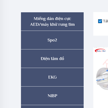
Miếng dán điện cực
Tấ
AED/máy khử rung tim
Spo2
Điện tâm đồ
EKG
NIBP