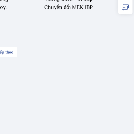
oy,
Chuyển đổi MEK IBP
iếp theo