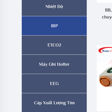
Nhiệt Độ
BB,
chuy
IBP
ETCO2
Máy Ghi Holter
EEG
Cáp Xuất Lượng Tim