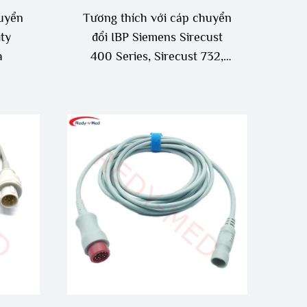
huyển
Tương thích với cáp chuyển
ity
đổi IBP Siemens Sirecust
a
400 Series, Sirecust 732,
Sirecust 961