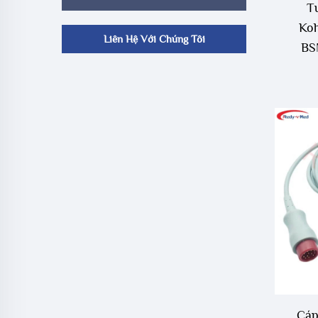
T
Ko
Liên Hệ Với Chúng Tôi
BS
BS
BSM
Li
Cáp