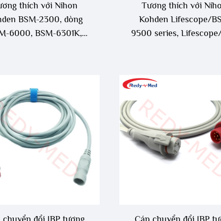
ương thích với Nihon
Tương thích với Nih
hden BSM-2300, dòng
Kohden Lifescope/B
M-6000, BSM-6301K,
9500 series, Lifescop
M-6501K, BSM-6701K,
9800 series, bộ chuyển
-9101K, Life Scope J,
cáp IBP Lifescope/
fe Scope TR, cáp IBP
 chuyển đổi IBP tương
Cáp chuyển đổi IBP t