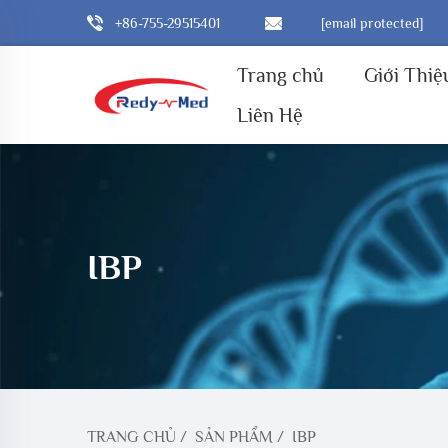
+86-755-29515401
[email protected]
Trang chủ
Giới Thiệ
Liên Hệ
IBP
TRANG CHỦ
/
SẢN PHẨM
/
IBP