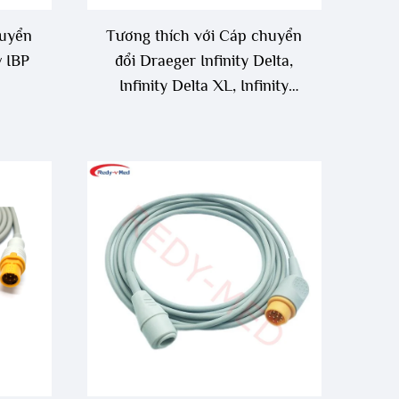
huyển
Tương thích với Cáp chuyển
w IBP
đổi Draeger Infinity Delta,
Infinity Delta XL, Infinity
Gamma X XL, Infinity Kappa
IBP, 5731281