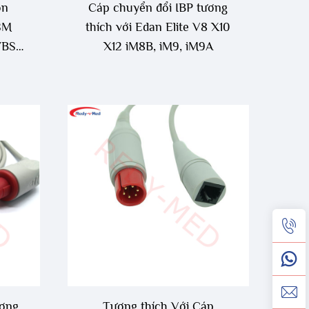
on
Cáp chuyển đổi IBP tương
SM
thích với Edan Elite V8 X10
e/BSS
X12 iM8B, iM9, iM9A
 đổi
OMP
ương
Tương thích Với Cáp