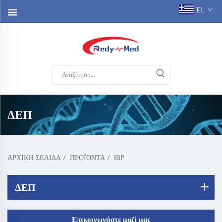
EL
ΔΕΠ
ΑΡΧΙΚΉ ΣΕΛΊΔΑ
/
ΠΡΟΪΌΝΤΑ
/
IBP
ΔΕΠ
Επικοινωνήστε μαζί μας