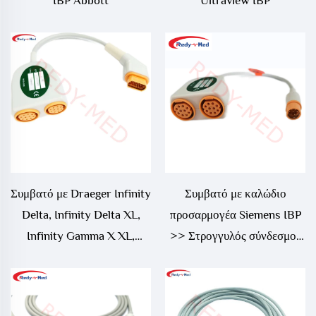
IBP Abbott
Ultraview IBP
Συμβατό με Draeger Infinity
Συμβατό με καλώδιο
Delta, Infinity Delta XL,
προσαρμογέα Siemens IBP
Infinity Gamma X XL,
>> Στρογγυλός σύνδεσμος
Infinity Kappa IBP Καλώδιο
10 ακροδεκτών
Προσαρμογέα, 5731281