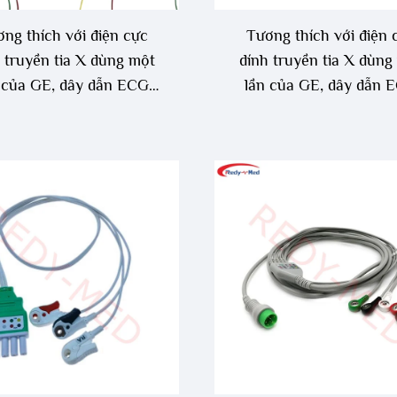
ng thích với điện cực
Tương thích với điện 
 truyền tia X dùng một
dính truyền tia X dùng
 của GE, dây dẫn ECG
lần của GE, dây dẫn 
 cho người lớn đã được
dành cho trẻ sơ sinh
kết nối sẵn.
được kết nối sẵn.