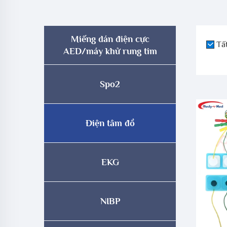
Miếng dán điện cực
Tấ
AED/máy khử rung tim
Spo2
Điện tâm đồ
EKG
NIBP