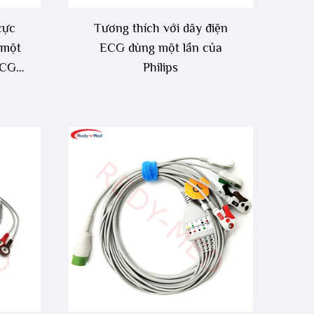
cực
Tương thích với dây điện
 một
ECG dùng một lần của
ECG
Philips
 đã