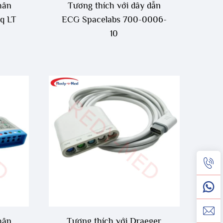
hân
Tương thích với dây dẫn
q LT
ECG Spacelabs 700-0006-
10
hân
Tương thích với Draeger