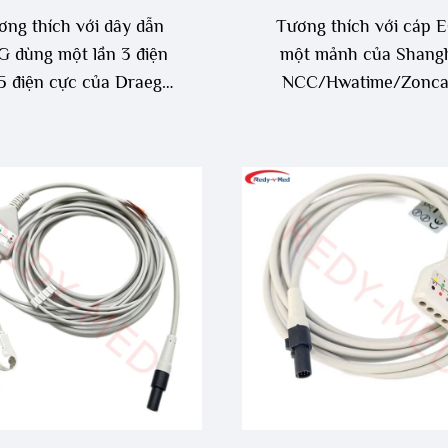
ơng thích với dây dẫn
Tương thích với cáp 
 dùng một lần 3 điện
một mảnh của Shang
5 điện cực của Draeger
NCC/Hwatime/Zonca
Siemens