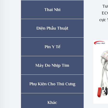
Tư
Thai Nhi
ECG
cực 
Điện Phẫu Thuật
Pin Y Tế
Máy Đo Nhịp Tim
Phụ Kiện Cho Thú Cưng
Khác