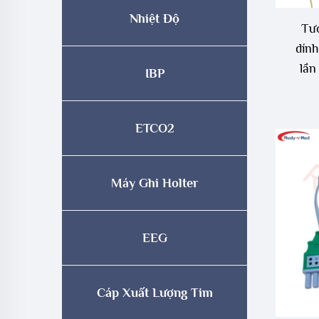
Nhiệt Độ
Tươ
dính
lần
IBP
dành
ETCO2
Máy Ghi Holter
EEG
Cáp Xuất Lượng Tim