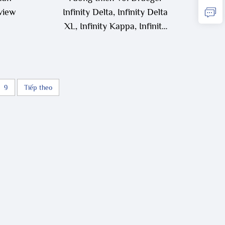
view
Infinity Delta, Infinity Delta
6
XL, Infinity Kappa, Infinity
Vista, Siemens SC7000,
SC8000, SC9000XL ECG
Trunk Cable
9
Tiếp theo