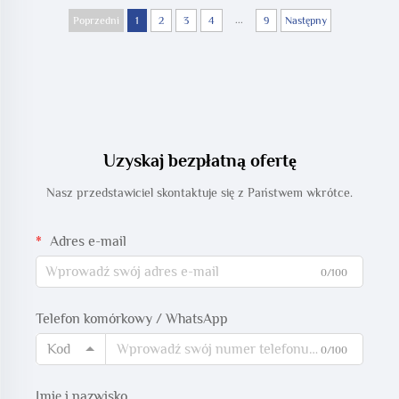
...
Trunk Cable
Poprzedni
1
2
3
4
9
Następny
Uzyskaj bezpłatną ofertę
Nasz przedstawiciel skontaktuje się z Państwem wkrótce.
Adres e-mail
0/100
Telefon komórkowy / WhatsApp
Kod
0/100
Imię i nazwisko