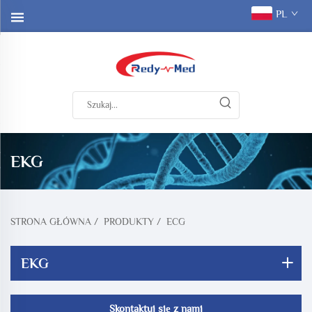
PL
EKG
STRONA GŁÓWNA
/
PRODUKTY
/
ECG
EKG
Skontaktuj się z nami