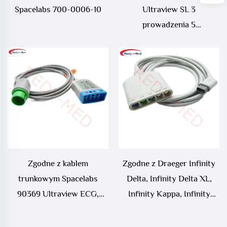
Spacelabs 700-0006-10
Ultraview SL 3
prowadzenia 5
prowadzenia Kabl ECG
jednoelementowego
Zgodne z kablem
Zgodne z Draeger Infinity
trunkowym Spacelabs
Delta, Infinity Delta XL,
90369 Ultraview ECG,
Infinity Kappa, Infinity
700-0008-06
Vista, Siemens SC7000,
SC8000, SC9000XL ECG