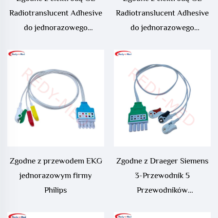
Radiotranslucent Adhesive
Radiotranslucent Adhesive
do jednorazowego
do jednorazowego
przewodu EKG. Wstępnie
przewodu EKG. Wstępnie
podłączana elektroda EKG
podłączana elektroda EKG
dla dorosłych
dla noworodków
Zgodne z przewodem EKG
Zgodne z Draeger Siemens
jednorazowym firmy
3-Przewodnik 5
Philips
Przewodników
Jednorazowe Przewody