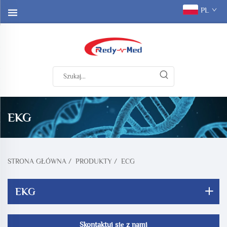
PL
EKG
STRONA GŁÓWNA
/
PRODUKTY
/
ECG
EKG
Skontaktuj się z nami