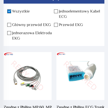
Wszystkie
Jednoelementowy Kabel
ECG
Główny przewód EKG
Przewód EKG
Jednorazowa Elektroda
EKG
Zgodne z Philips MP 60, MP
Zgodne z Philips ECG Trunk