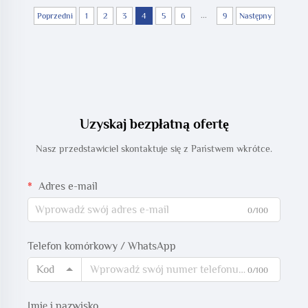
...
Poprzedni
1
2
3
4
5
6
9
Następny
Uzyskaj bezpłatną ofertę
Nasz przedstawiciel skontaktuje się z Państwem wkrótce.
Adres e-mail
0/100
Telefon komórkowy / WhatsApp
Kod
0/100
Imię i nazwisko