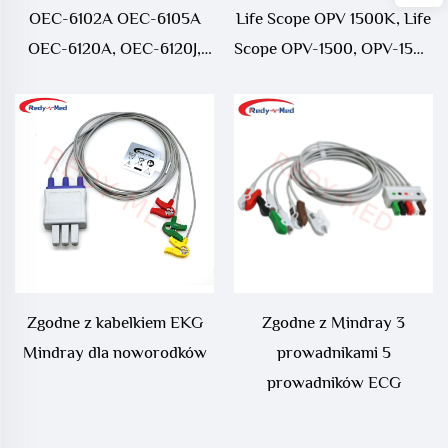
OEC-6102A OEC-6105A
Life Scope OPV 1500K, Life
OEC-6120A, OEC-6120J,
Scope OPV-1500, OPV-1500
OEC-6120K
kablem tułowia ECG,JC-
jednopłatowym kablem
103TA
ECG
Zgodne z kabelkiem EKG
Zgodne z Mindray 3
Mindray dla noworodków
prowadnikami 5
prowadników ECG