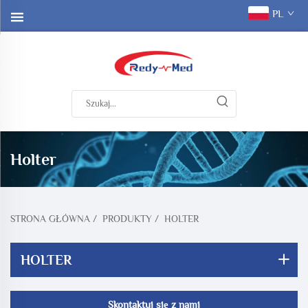
PL
Holter
STRONA GŁÓWNA
/
PRODUKTY
/
HOLTER
HOLTER
Skontaktuj się z nami