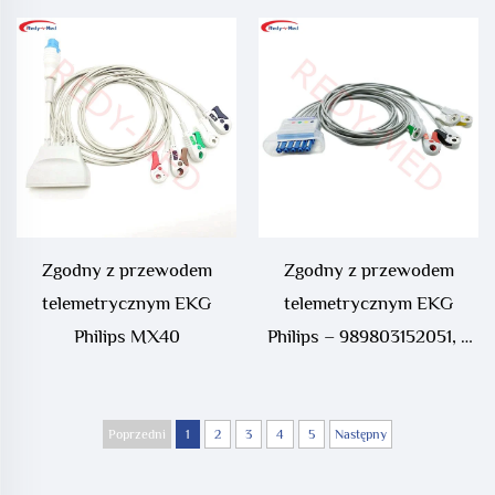
Zgodny z przewodem
Zgodny z przewodem
telemetrycznym EKG
telemetrycznym EKG
Philips MX40
Philips – 989803152051, 5
przewodów
Poprzedni
1
2
3
4
5
Następny