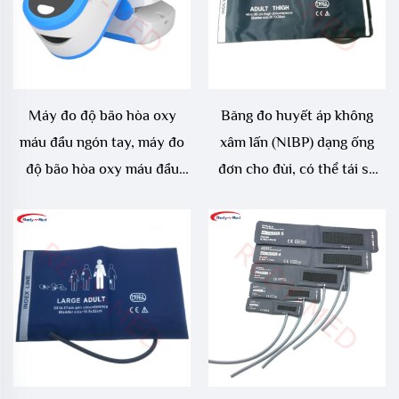
Máy đo độ bão hòa oxy
Băng đo huyết áp không
máu đầu ngón tay, máy đo
xâm lấn (NIBP) dạng ống
độ bão hòa oxy máu đầu
đơn cho đùi, có thể tái sử
ngón tay, có chức năng đo
dụng
độ bão hòa oxy máu và chỉ
số tưới máu, thiết bị theo
dõi độ bão hòa oxy máu di
động, đo nhịp tim và độ bão
hòa oxy máu.