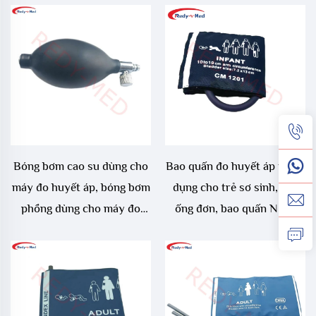
Bóng bơm cao su dùng cho
Bao quấn đo huyết áp tái sử
máy đo huyết áp, bóng bơm
dụng cho trẻ sơ sinh, loại
phồng dùng cho máy đo
ống đơn, bao quấn NIBP
huyết áp, nhiều kích cỡ có
cho trẻ sơ sinh
van, bóng bơm bóp tay,
bóng bơm làm bằng cao
su/PVC