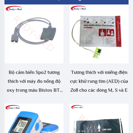
Bộ cảm biến Spo2 tương
Tương thích với miếng điện
thích với máy đo nồng độ
cực khử rung tim (AED) của
oxy trong máu Bistos BT-
Zoll cho các dòng M, S và E
710 / BT-740 / BT-780