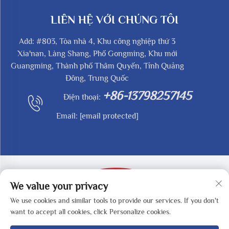
LIÊN HỆ VỚI CHÚNG TÔI
Add: #803, Tòa nhà 4, Khu công nghiệp thứ 3
Xia'nan, Làng Shang, Phố Gongming, Khu mới
Guangming, Thành phố Thâm Quyến, Tỉnh Quảng
Đông, Trung Quốc
+86-13798257145
Điện thoại:
Email:
[email protected]
We value your privacy
We use cookies and similar tools to provide our services. If you don't
Bản quyền © 2025 thuộc về SHENZHEN REDY-MED
want to accept all cookies, click Personalize cookies.
TECHNOLOGY CO.,LTD -
Chính sách bảo mật