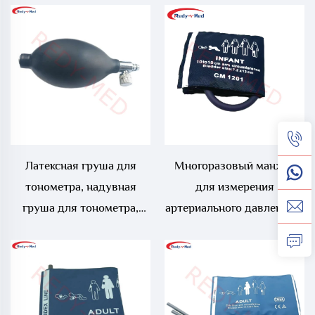
шлангом, манжет для
шлангами, манжет для
неинвазивного измерения
неинвазивного измерения
артериального давления
артериального давления
(NIBP) для
(NIBP) для
новорожденных
новорожденных
Латексная груша для
Многоразовый манжет
тонометра, надувная
для измерения
груша для тонометра,
артериального давления у
несколько размеров с
новорожденных и
клапаном, ручной
грудных детей с одним
надувной баллон,
шлангом, манжет для
резиновая ПВХ-груша
неинвазивного измерения
артериального давления