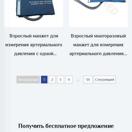
(NIBP) для младенцев
Взрослый манжет для
Взрослый многоразовый
измерения артериального
манжет для измерения
давления с одной
артериального давления с
трубкой, взрослый
двумя трубками
многоразовый манжет для
неинвазивного измерения
...
Предыдущая
1
2
3
4
34
Следующий
артериального давления
Получить бесплатное предложение