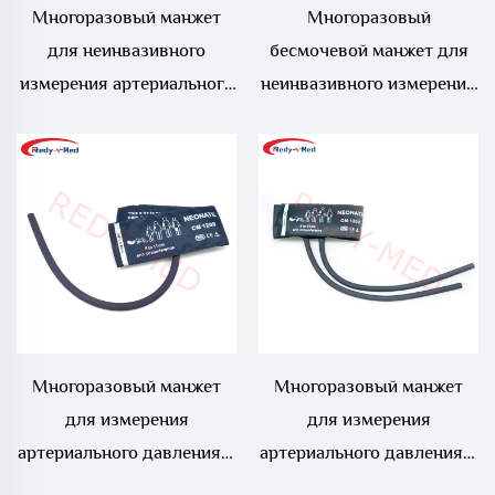
Многоразовый манжет
Многоразовый
для неинвазивного
бесмочевой манжет для
измерения артериального
неинвазивного измерения
давления (NIBP) для
артериального давления
взрослых крупного
(NIBP) у новорожденных
размера с одним шлангом
Многоразовый манжет
Многоразовый манжет
для измерения
для измерения
артериального давления у
артериального давления у
новорожденных с одним
новорожденных с двумя