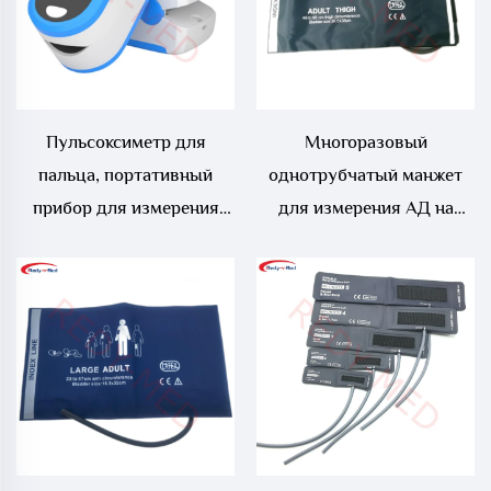
Пульсоксиметр для
Многоразовый
пальца, портативный
однотрубчатый манжет
прибор для измерения
для измерения АД на
насыщения крови
бедре
кислородом, оснащённый
функцией измерения
индекса перфузии,
частоты сердечных
сокращений и насыщения
крови кислородом