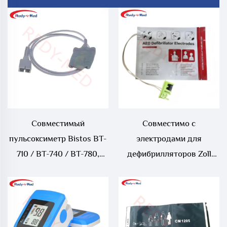
Совместимый
Совместимо с
пульсоксиметр Bistos BT-
электродами для
710 / BT-740 / BT-780,
дефибрилляторов Zoll
датчик SpO₂
серий M, S и E