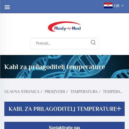
HR
Kabl za prilagoditelj temperature
GLAVNA STRANICA
/
PROIZVODI
/
TEMPERATURA
/
TEMPERATURNI PRILAGODNI KABEL
KABL ZA PRILAGODITELJ TEMPERATURE
Kontaktirajte nas