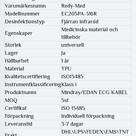
Varumärkesnamn
Redy-Med
Modellnummer
EC205PA-316R
Desinfektionstyp
Fjärran infraröd
Medicinska material och
Egenskaper
tillbehör
Storlek
universell
Lager
Ja
Hållbarhet
1 år
Material
TPU
Kvalitetscertifiering
ISO13485
Instrumentklassificering
Klass i
Produktnamn
Mindray/EDAN ECG KABEL
MOQ
5st
Certifikat
ISO 13485
Förpackning
Individuell förpackning
Leveranstid
3-7 dagar
DHL\UPS\FEDEX\EMS\TNT
Frakt