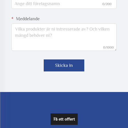
0/200
Meddelande
0/1000
Skicka in
Få ett offert