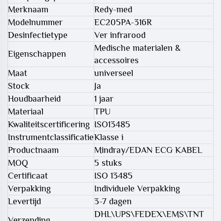
Merknaam
Redy-med
Modelnummer
EC205PA-316R
Desinfectietype
Ver infrarood
Medische materialen &
Eigenschappen
accessoires
Maat
universeel
Stock
Ja
Houdbaarheid
1 jaar
Materiaal
TPU
Kwaliteitscertificering
ISO13485
Instrumentclassificatie
Klasse i
Productnaam
Mindray/EDAN ECG KABEL
MOQ
5 stuks
Certificaat
ISO 13485
Verpakking
Individuele Verpakking
Levertijd
3-7 dagen
DHL\UPS\FEDEX\EMS\TNT
Verzending