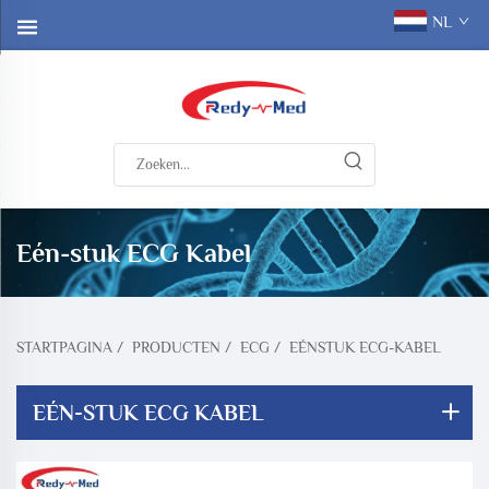
NL
Eén-stuk ECG Kabel
STARTPAGINA
/
PRODUCTEN
/
ECG
/
EÉNSTUK ECG-KABEL
EÉN-STUK ECG KABEL